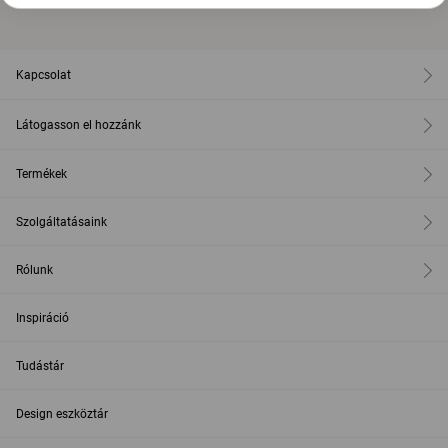
Kapcsolat
Látogasson el hozzánk
Termékek
Szolgáltatásaink
Rólunk
Inspiráció
Tudástár
Design eszköztár