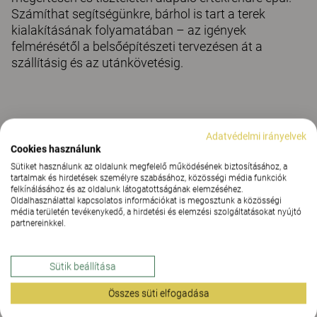
Számíthat segítségünkre, bárhol is tart a terek
kialakításának folyamatában – az igények
felmérésétől a belsőépítészeti tervezésen át a
szállításig és az utánkövetésig.
Adatvédelmi irányelvek
Cookies használunk
Sütiket használunk az oldalunk megfelelő működésének biztosításához, a
tartalmak és hirdetések személyre szabásához, közösségi média funkciók
felkínálásához és az oldalunk látogatottságának elemzéséhez.
Oldalhasználattal kapcsolatos információkat is megosztunk a közösségi
média területén tevékenykedő, a hirdetési és elemzési szolgáltatásokat nyújtó
partnereinkkel.
Sütik beállítása
Összes süti elfogadása