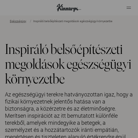
Egészségügy
Inspiráló belsőépítészeti megoldások egészségügyi környezetbe
?
?
Inspiráló belsőépítészeti
megoldások egészségügyi
környezetbe
Az egészségügyi terekre hatványozottan igaz, hogy a
fizikai környezetnek jelentős hatása van a
biztonságra, a közérzetre és az életminőségre.
Merítsen inspirációt az itt bemutatott különféle
terekből, amelyek mindegyike a betegek, a
személyzet és a hozzátartozók iránti empátián,
megértésen és tiszteleten alapuló értékrendre épül.