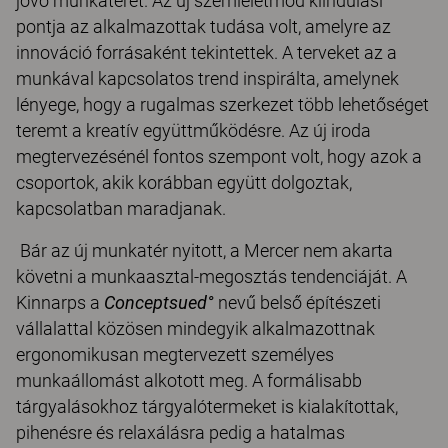
jövő munkaterét. Az új szemléletmód kiindulási
pontja az alkalmazottak tudása volt, amelyre az
innováció forrásaként tekintettek. A terveket az a
munkával kapcsolatos trend inspirálta, amelynek
lényege, hogy a rugalmas szerkezet több lehetőséget
teremt a kreatív együttműködésre. Az új iroda
megtervezésénél fontos szempont volt, hogy azok a
csoportok, akik korábban együtt dolgoztak,
kapcsolatban maradjanak.
Bár az új munkatér nyitott, a Mercer nem akarta
követni a munkaasztal-megosztás tendenciáját. A
Kinnarps a
Conceptsued°
nevű belső építészeti
vállalattal közösen mindegyik alkalmazottnak
ergonomikusan megtervezett személyes
munkaállomást alkotott meg. A formálisabb
tárgyalásokhoz tárgyalótermeket is kialakítottak,
pihenésre és relaxálásra pedig a hatalmas