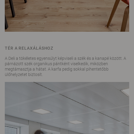
TÉR A RELAXÁLÁSHOZ
A Deli a tökéletes egyensúlyt képviseli a szék és a kanapé között. A
párnázott szék organikus pántként viselkedik, miközben
megtámasztja a hátat. A karfa pedig sokkal pihentetőbb
ülőhelyzetet biztosít.