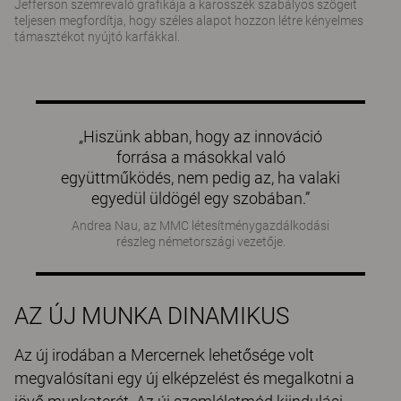
Jefferson szemrevaló grafikája a karosszék szabályos szögeit
teljesen megfordítja, hogy széles alapot hozzon létre kényelmes
támasztékot nyújtó karfákkal.
„Hiszünk abban, hogy az innováció
forrása a másokkal való
együttműködés, nem pedig az, ha valaki
egyedül üldögél egy szobában.”
Andrea Nau, az MMC létesítménygazdálkodási
részleg németországi vezetője.
AZ ÚJ MUNKA DINAMIKUS
Az új irodában a Mercernek lehetősége volt
megvalósítani egy új elképzelést és megalkotni a