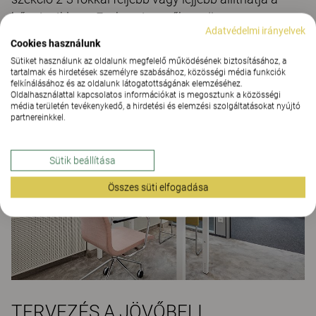
hőmérsékletet. Ezek a tényezők együttesen
Adatvédelmi irányelvek
biztosítják a lehető legjobb munkakörnyezetet a
Cookies használunk
dolgozók számára.
Sütiket használunk az oldalunk megfelelő működésének biztosításához, a
tartalmak és hirdetések személyre szabásához, közösségi média funkciók
felkínálásához és az oldalunk látogatottságának elemzéséhez.
Oldalhasználattal kapcsolatos információkat is megosztunk a közösségi
média területén tevékenykedő, a hirdetési és elemzési szolgáltatásokat nyújtó
partnereinkkel.
Sütik beállítása
Összes süti elfogadása
TERVEZÉS A JÖVŐBELI