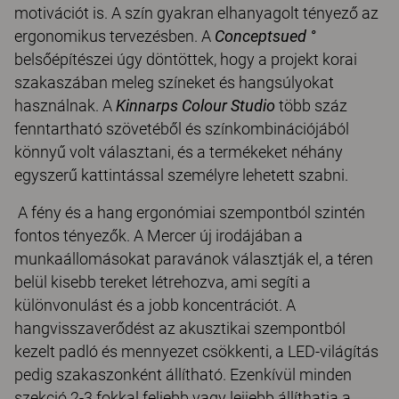
motivációt is. A szín gyakran elhanyagolt tényező az
ergonomikus tervezésben. A
Conceptsued °
belsőépítészei úgy döntöttek, hogy a projekt korai
szakaszában meleg színeket és hangsúlyokat
használnak. A
Kinnarps Colour Studio
több száz
fenntartható szövetéből és színkombinációjából
könnyű volt választani, és a termékeket néhány
egyszerű kattintással személyre lehetett szabni.
A fény és a hang ergonómiai szempontból szintén
fontos tényezők. A Mercer új irodájában a
munkaállomásokat paravánok választják el, a téren
belül kisebb tereket létrehozva, ami segíti a
különvonulást és a jobb koncentrációt. A
hangvisszaverődést az akusztikai szempontból
kezelt padló és mennyezet csökkenti, a LED-világítás
pedig szakaszonként állítható. Ezenkívül minden
szekció 2-3 fokkal feljebb vagy lejjebb állíthatja a