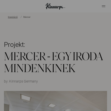
Inspiráció
Mercer
?
?
Projekt:
MERCER - EGY IRODA
MINDENKINEK
by:
Kinnarps Germany