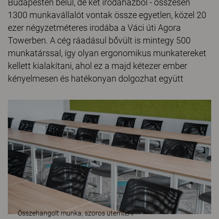
Budapesten belül, de két irodaházból - összesen
1300 munkavállalót vontak össze egyetlen, közel 20
ezer négyzetméteres irodába a Váci úti Agora
Towerben. A cég ráadásul bővült is mintegy 500
munkatárssal, így olyan ergonomikus munkatereket
kellett kialakítani, ahol ez a majd kétezer ember
kényelmesen és hatékonyan dolgozhat együtt
Összehangolt munka, szoros ütemterv