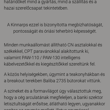
határidőket mind a gyártás, mind a szállítás és a
hazai szerelőcsapat tekintetében.
A Kinnarps ezzel is bizonyította megbízhatóságát,
pontosságát és óriási teherbíró képességét.
Minden munkaállomást állítható CN asztalokkal és
székekkel, CPT paravánokkal alakítottunk ki,
valamint PAW-110 / PAW-130 intelligens
kábelvezetőkkel és kiegészítőkkel szereltünk fel.
A közös helyiségekben, úgymint a teakonyhákban és
a breakout terekben Baliba 2735 bútorokat vittünk.
A színeket és a formavilágot úgy választottuk meg,
hogy a cég arculatának megfeleljen, a banki szektor
letisztultságát erősítse, átlátható legyen, ugyanakkor