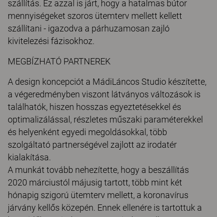
szállítás. Ez azzal is járt, hogy a hatalmas bútor
mennyiségeket szoros ütemterv mellett kellett
szállítani - igazodva a párhuzamosan zajló
kivitelezési fázisokhoz.
MEGBÍZHATÓ PARTNEREK
A design koncepciót a MádiLáncos Studio készítette,
a végeredményben viszont látványos változások is
találhatók, hiszen hosszas egyeztetésekkel és
optimalizálással, részletes műszaki paraméterekkel
és helyenként egyedi megoldásokkal, több
szolgáltató partnerségével zajlott az irodatér
kialakítása.
A munkát tovább nehezítette, hogy a beszállítás
2020 márciustól májusig tartott, több mint két
hónapig szigorú ütemterv mellett, a koronavírus
járvány kellős közepén. Ennek ellenére is tartottuk a