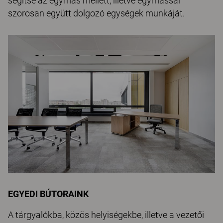
segítse az egymás mellett, illetve egymással
szorosan együtt dolgozó egységek munkáját.
EGYEDI BÚTORAINK
A tárgyalókba, közös helyiségekbe, illetve a vezetői