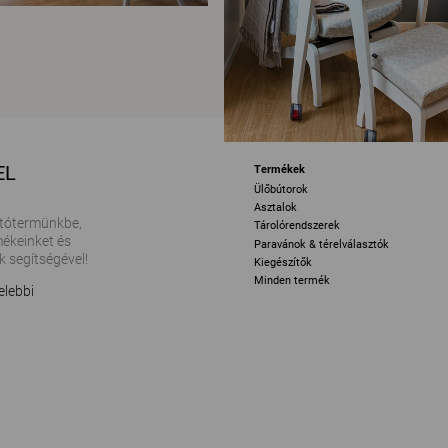
EL
Termékek
Ülőbútorok
Asztalok
tótermünkbe,
Tárolórendszerek
ékeinket és
Paravánok & térelválasztók
k segítségével!
Kiegészítők
Minden termék
elebbi