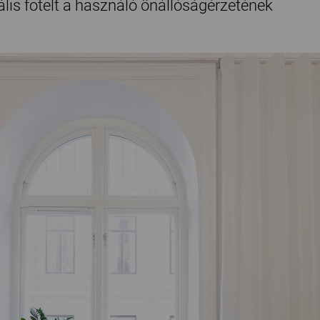
ális fotelt a használó önállóságérzetének