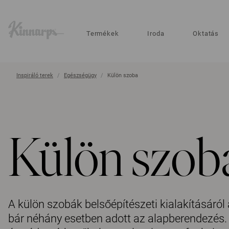
?
?
Termékek
Iroda
Oktatás
Inspiráló terek
Egészségügy
Külön szoba
Külön szob
A külön szobák belsőépítészeti kialakításáró
bár néhány esetben adott az alapberendezés.