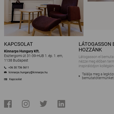
KAPCSOLAT
LÁTOGASSON 
HOZZÁNK
Kinnarps Hungary Kft.
Esztergomi út 31-39-HUB 1. ép. 1. em,
Látogasson el bemuta
1138 Budapest
nézze meg élőben term
inspirálódjon kollégáin
+36 30 736 5611
kinnarps.hungary@kinnarps.hu
Találja meg a legköz
bemutatótermünket
Kapcsolat