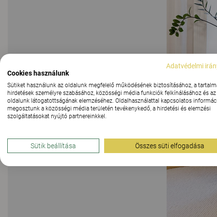
Adatvédelmi irán
Cookies használunk
Sütiket használunk az oldalunk megfelelő működésének biztosításához, a tartalm
hirdetések személyre szabásához, közösségi média funkciók felkínálásához és az
oldalunk látogatottságának elemzéséhez. Oldalhasználattal kapcsolatos informáci
megosztunk a közösségi média területén tevékenykedő, a hirdetési és elemzési
szolgáltatásokat nyújtó partnereinkkel.
Sütik beállítása
Összes süti elfogadása