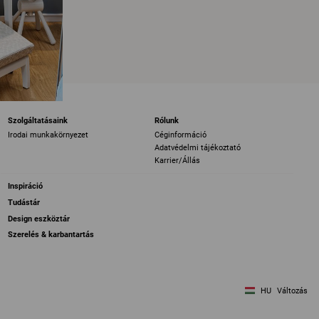
Szolgáltatásaink
Rólunk
Irodai munkakörnyezet
Céginformáció
Adatvédelmi tájékoztató
Karrier/Állás
Inspiráció
Tudástár
Design eszköztár
Szerelés & karbantartás
HU
Változás