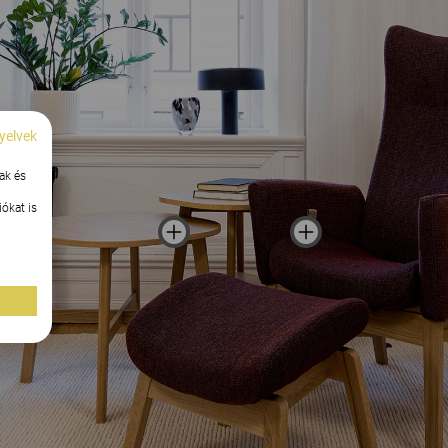
yelvek
ak és
ókat is