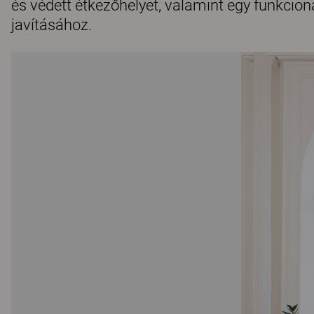
és védett étkezőhelyet, valamint egy funkcion
javításához.