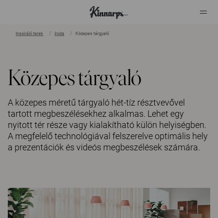
Inspiráló terek
Iroda
Közepes tárgyaló
?
?
Közepes tárgyaló
A közepes méretű tárgyaló hét-tíz résztvevővel
tartott megbeszélésekhez alkalmas. Lehet egy
nyitott tér része vagy kialakítható külön helyiségben.
A megfelelő technológiával felszerelve optimális hely
a prezentációk és videós megbeszélések számára.