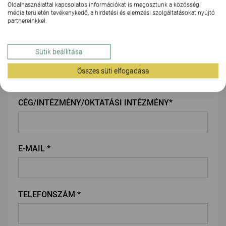
Oldalhasználattal kapcsolatos információkat is megosztunk a közösségi
KERESZTNÉV*
média területén tevékenykedő, a hirdetési és elemzési szolgáltatásokat nyújtó
partnereinkkel.
Sütik beállítása
VEZETÉKNÉV*
Összes süti elfogadása
CÉG/INTÉZMÉNY/OKTATÁSI INTÉZMÉNY*
E-MAIL *
TELEFONSZÁM *