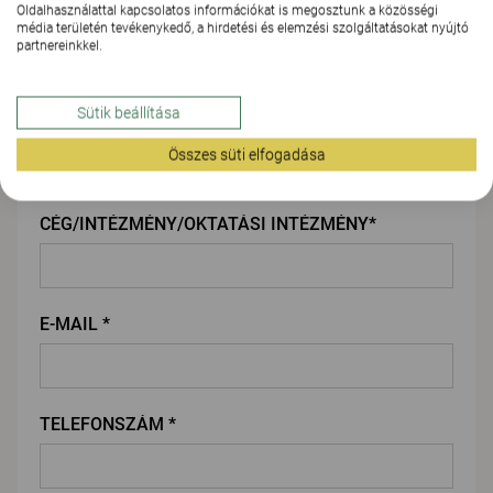
Oldalhasználattal kapcsolatos információkat is megosztunk a közösségi
KERESZTNÉV*
média területén tevékenykedő, a hirdetési és elemzési szolgáltatásokat nyújtó
partnereinkkel.
Sütik beállítása
VEZETÉKNÉV*
Összes süti elfogadása
CÉG/INTÉZMÉNY/OKTATÁSI INTÉZMÉNY*
E-MAIL *
TELEFONSZÁM *