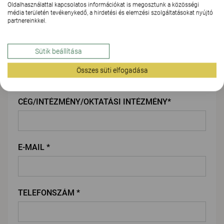
Oldalhasználattal kapcsolatos információkat is megosztunk a közösségi
KERESZTNÉV*
média területén tevékenykedő, a hirdetési és elemzési szolgáltatásokat nyújtó
partnereinkkel.
Sütik beállítása
VEZETÉKNÉV*
Összes süti elfogadása
CÉG/INTÉZMÉNY/OKTATÁSI INTÉZMÉNY*
E-MAIL *
TELEFONSZÁM *