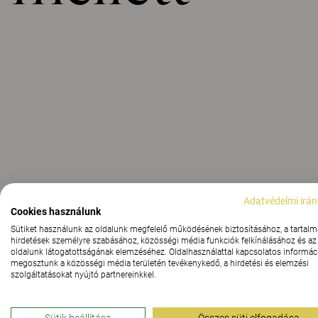
Adatvédelmi irán
Cookies használunk
Sütiket használunk az oldalunk megfelelő működésének biztosításához, a tartalm
hirdetések személyre szabásához, közösségi média funkciók felkínálásához és az
oldalunk látogatottságának elemzéséhez. Oldalhasználattal kapcsolatos informáci
megosztunk a közösségi média területén tevékenykedő, a hirdetési és elemzési
szolgáltatásokat nyújtó partnereinkkel.
Sütik beállítása
Összes süti elfogadása