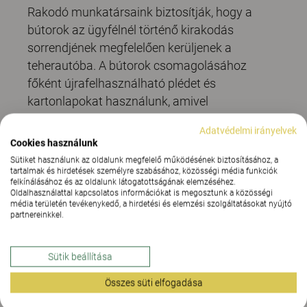
Rakodó munkatársaink biztosítják, hogy a
bútorok az ügyfélnél történő kirakodás
sorrendjének megfelelően kerüljenek a
teherautóba. A bútorok csomagolásához
főként újrafelhasználható plédet és
kartonlapokat használunk, amivel
konténerenként 270 kg egyszer használatos
Adatvédelmi irányelvek
csomagolóanyagot váltunk ki. Speciális
Cookies használunk
kialakítású járműveink a szokásosnál nagyobb
Sütiket használunk az oldalunk megfelelő működésének biztosításához, a
belmagasságú raktérrel rendelkeznek, így több
tartalmak és hirdetések személyre szabásához, közösségi média funkciók
felkínálásához és az oldalunk látogatottságának elemzéséhez.
bútor befogadására képesek, mint a
Oldalhasználattal kapcsolatos információkat is megosztunk a közösségi
média területén tevékenykedő, a hirdetési és elemzési szolgáltatásokat nyújtó
hagyományos teherautók.
partnereinkkel.
Sütik beállítása
Összes süti elfogadása