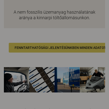
A nem fosszilis üzemanyag használatának
aránya a kinnarpi töltőállomásunkon.
FENNTARTHATÓSÁGI JELENTÉSÜNKBEN MINDEN ADATOT 