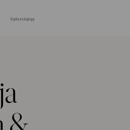
Egészségügy
ja
a &