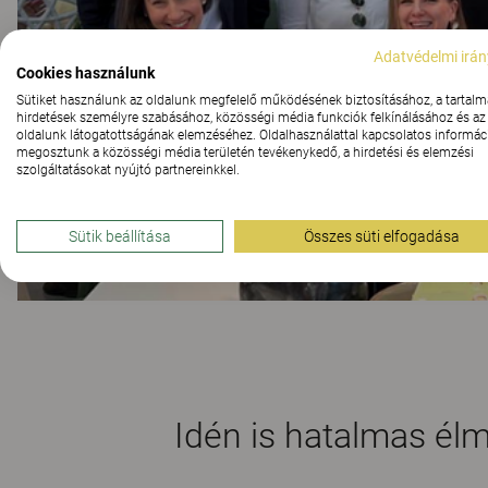
Adatvédelmi irán
Cookies használunk
Sütiket használunk az oldalunk megfelelő működésének biztosításához, a tartalm
hirdetések személyre szabásához, közösségi média funkciók felkínálásához és az
oldalunk látogatottságának elemzéséhez. Oldalhasználattal kapcsolatos informáci
megosztunk a közösségi média területén tevékenykedő, a hirdetési és elemzési
szolgáltatásokat nyújtó partnereinkkel.
Sütik beállítása
Összes süti elfogadása
Idén is hatalmas él