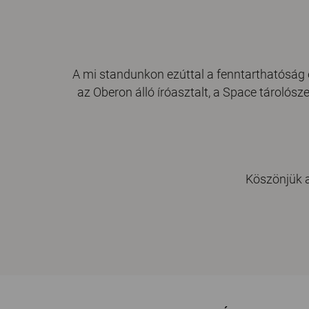
A mi standunkon ezúttal a fenntarthatóság é
az
Oberon álló íróasztalt
, a
Space tárolósz
Köszönjük a