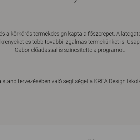
s a körkörös termékdesign kapta a főszerepet. A látogató
ekrényeket
és több további izgalmas termékünket is. Csa
Gábor előadással is színesítette a programot.
 stand tervezésében való segítséget a KREA Design Iskola