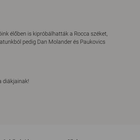
ink élőben is kipróbálhatták a
Rocca széket
,
patunkból pedig Dan Molander és Paukovics
 diákjainak!