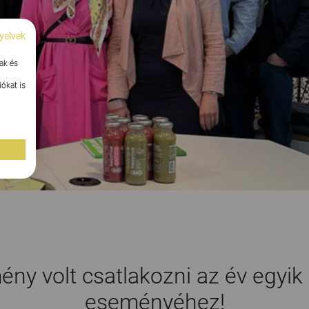
yelvek
ak és
ókat is
mény volt csatlakozni az év egyi
eseményéhez!