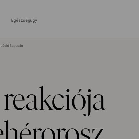
Egészségügy
ituáció kapcsán
reakciója
ehérorosz