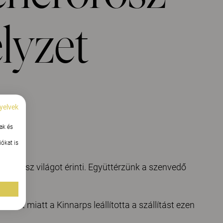
lyzet
yelvek
ak és
ókat is
z egész világot érinti. Együttérzünk a szenvedő
elyzet miatt a Kinnarps leállította a szállítást ezen