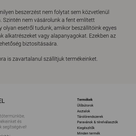
milyen beszerzést nem folytat sem közvetlenül
 Szintén nem vásárolunk a fent említett
olyan esetről tudunk, amikor beszállítóink egyes
ak alkatrészeket vagy alapanyagokat. Ezekben az
lehetőség biztosításaára.
ra is zavartalanul szállítjuk termékeinket.
EL
Termékek
Ülőbútorok
Asztalok
tótermünkbe,
Tárolórendszerek
ékeinket és
Paravánok & térelválasztók
k segítségével!
Kiegészítők
Minden termék