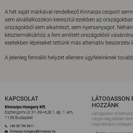
A hét saját márkával rendelkező Kinnarps csoport sem
sem alvállalkozókon keresztül ezekben az országokban.
országokból sem alkatrészt, sem nyersanyagot. Néhány 
késztermékükhöz a fent említett országokból vásároln
esetekben lépéseket tettünk más alternatív beszerzési 
A jelenleg fennálló helyzet ellenére ügyfeleinknek tovább
KAPCSOLAT
LÁTOGASSON 
HOZZÁNK
Kinnarps Hungary Kft.
Esztergomi út 31-39-HUB 1. ép. 1. em,
Látogasson el bemuta
1138 Budapest
nézze meg élőben term
inspirálódjon kollégáin
+36 30 736 5611
kinnarps.hungary@kinnarps.hu