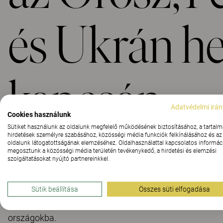
és Ukrán he
kapcsán
Adatvédelmi irán
Cookies használunk
Sütiket használunk az oldalunk megfelelő működésének biztosításához, a tartalm
hirdetések személyre szabásához, közösségi média funkciók felkínálásához és az
oldalunk látogatottságának elemzéséhez. Oldalhasználattal kapcsolatos informáci
megosztunk a közösségi média területén tevékenykedő, a hirdetési és elemzési
szolgáltatásokat nyújtó partnereinkkel.
Az Ukrajnában pusztító háború okozta emberi tragédia a
emberek millióival.
Sütik beállítása
Összes süti elfogadása
A jelenlegi oroszországi, fehéroroszországi és ukrajnai h
országokba.