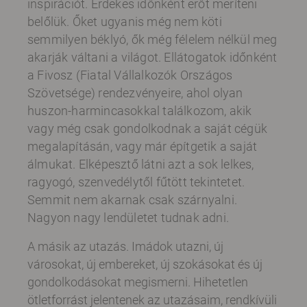
inspirációt. Érdekes időnként erőt meríteni
belőlük. Őket ugyanis még nem köti
semmilyen béklyó, ők még félelem nélkül meg
akarják váltani a világot. Ellátogatok időnként
a Fivosz (Fiatal Vállalkozók Országos
Szövetsége) rendezvényeire, ahol olyan
huszon-harmincasokkal találkozom, akik
vagy még csak gondolkodnak a saját cégük
megalapításán, vagy már építgetik a saját
álmukat. Elképesztő látni azt a sok lelkes,
ragyogó, szenvedélytől fűtött tekintetet.
Semmit nem akarnak csak szárnyalni.
Nagyon nagy lendületet tudnak adni.
A másik az utazás. Imádok utazni, új
városokat, új embereket, új szokásokat és új
gondolkodásokat megismerni. Hihetetlen
ötletforrást jelentenek az utazásaim, rendkívüli