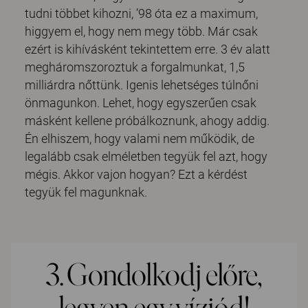
tudni többet kihozni, ’98 óta ez a maximum,
higgyem el, hogy nem megy több. Már csak
ezért is kihívásként tekintettem erre. 3 év alatt
megháromszoroztuk a forgalmunkat, 1,5
milliárdra nőttünk. Igenis lehetséges túlnőni
önmagunkon. Lehet, hogy egyszerűen csak
másként kellene próbálkoznunk, ahogy addig.
Én elhiszem, hogy valami nem működik, de
legalább csak elméletben tegyük fel azt, hogy
mégis. Akkor vajon hogyan? Ezt a kérdést
tegyük fel magunknak.
3. Gondolkodj előre,
legyen egy víziód!