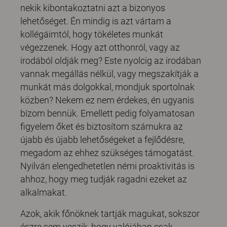
nekik kibontakoztatni azt a bizonyos
lehetőséget. Én mindig is azt vártam a
kollégáimtól, hogy tökéletes munkát
végezzenek. Hogy azt otthonról, vagy az
irodából oldják meg? Este nyolcig az irodában
vannak megállás nélkül, vagy megszakítják a
munkát más dolgokkal, mondjuk sportolnak
közben? Nekem ez nem érdekes, én ugyanis
bízom bennük. Emellett pedig folyamatosan
figyelem őket és biztosítom számukra az
újabb és újabb lehetőségeket a fejlődésre,
megadom az ehhez szükséges támogatást.
Nyilván elengedhetetlen némi proaktivitás is
ahhoz, hogy meg tudják ragadni ezeket az
alkalmakat.
Azok, akik főnöknek tartják magukat, sokszor
észre sem veszik, hogy valójában csak