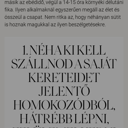
másik az ebédidő, végül a 14-15 óra környéki délutáni
fika. Ilyen alkalmaknál egyszerűen megáll az élet és
összeül a csapat. Nem ritka az, hogy néhányan sütit
is hoznak magukkal az ilyen beszélgetésekre.
1. NÉHA KI KELL
SZÁLLNOD A SAJÁT
KERETEIDET
JELENTŐ
HOMOKOZÓDBÓL,
HÁTRÉBB LÉPNI,