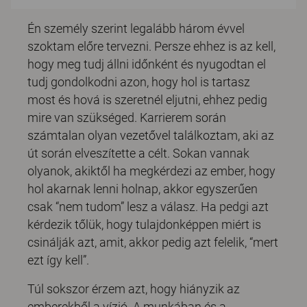
Én személy szerint legalább három évvel
szoktam előre tervezni. Persze ehhez is az kell,
hogy meg tudj állni időnként és nyugodtan el
tudj gondolkodni azon, hogy hol is tartasz
most és hová is szeretnél eljutni, ehhez pedig
mire van szükséged. Karrierem során
számtalan olyan vezetővel találkoztam, aki az
út során elveszítette a célt. Sokan vannak
olyanok, akiktől ha megkérdezi az ember, hogy
hol akarnak lenni holnap, akkor egyszerűen
csak “nem tudom” lesz a válasz. Ha pedgi azt
kérdezik tőlük, hogy tulajdonképpen miért is
csinálják azt, amit, akkor pedig azt felelik, “mert
ezt így kell”.
Túl sokszor érzem azt, hogy hiányzik az
emberekből a vízió. A munkában és a