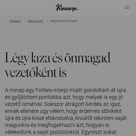
Kinnarps
Hírek & sajtó
Légy laza és önmagad
?
?
Légy laza és önmagad
vezetőként is
A minap egy Forbes-interjú miatt gondoltam át újra
és gyűjtöttem pontokba azt, hogy melyek is egy jó
vezető ismérvei. Sokszor átrágott kérdés, ez igaz,
ennek ellenére úgy vélem, hogy érdemes időnként
újra és újra kissé eltávolodva, kívülről tekinteni saját
magunkra és megfogalmazni azt, hogyan is
vélekedünk a saját pozíciónkról. Egyrészt sokat