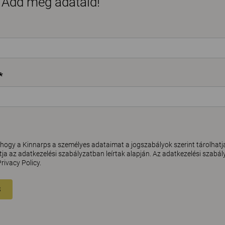
 Add meg adataid!
*
hogy a Kinnarps a személyes adataimat a jogszabályok szerint tárolhatj
ja az adatkezelési szabályzatban leírtak alapján. Az adatkezelési szabály
Privacy Policy
.
S