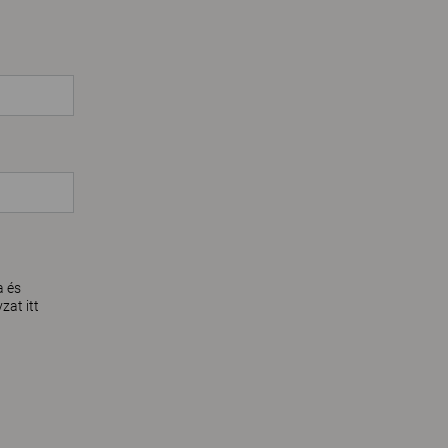
a és
zat itt