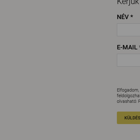
Kérjük
NÉV *
E-MAIL 
Elfogadom, 
feldolgozhat
olvasható:
KÜLDÉ