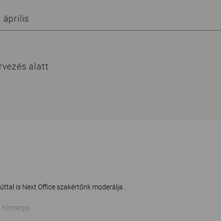
április
vezés alatt
úttal is Next Office szakértőnk moderálja.
, Kinnarps