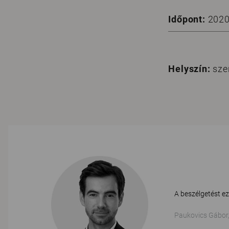
Időpont:
2020 
Helyszín:
szer
A beszélgetést ez
Paukovics Gábor