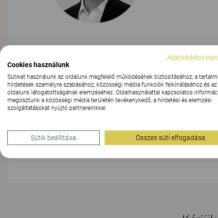
A BESZÉLGETÉS RÉSZTVEV
Adatvédelmi irán
Cookies használunk
Sütiket használunk az oldalunk megfelelő működésének biztosításához, a tartalm
hirdetések személyre szabásához, közösségi média funkciók felkínálásához és az
oldalunk látogatottságának elemzéséhez. Oldalhasználattal kapcsolatos informáci
megosztunk a közösségi média területén tevékenykedő, a hirdetési és elemzési
szolgáltatásokat nyújtó partnereinkkel.
Sütik beállítása
Összes süti elfogadása