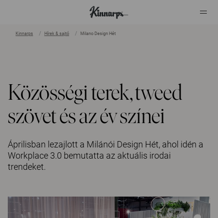
Kinnarps
Hírek & sajtó
Milano Design Hét
?
?
Közösségi terek, tweed
szövet és az év színei
Áprilisban lezajlott a Milánói Design Hét, ahol idén a
Workplace 3.0 bemutatta az aktuális irodai
trendeket.