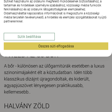
Sütiket használunk az oldalunk megfelelő működésének biztosításához, a
tartalmak és hirdetések személyre szabásához, közösségi média funkciók
felkínálásához és az oldalunk látogatottságának elemzéséhez.
Oldalhasználattal kapcsolatos információkat is megosztunk a közösségi
Közösségi bútorok
média területén tevékenykedő, a hirdetési és elemzési szolgáltatásokat nyújtó
partnereinkkel.
Sütik beállítása
Összes süti elfogadása
TWEED AZ ÚJ BŐR
A bőr - különösen az ülőgarnitúrák esetében a luxus
szinonimájaként élt a köztudatban. Idén több
klasszikus dizájnt újragondoltak, és kiderült,
agyapjúszövet lényegesen praktikusabb,
kellemesebb..
HALVÁNY ZÖLD