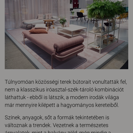
Túlnyomóan közösségi terek bútorait vonultatták fel,
nem a klasszikus iróasztal-szék-tároló kombinációt
láthattuk - ebből is látszik, a modern irodák világa
már mennyire kilépett a hagyományos kereteiből.
Színek, anyagok, sőt a formák tekintetében is
változnak a trendek. Vezetnek a természetes
árnyalatok, mint a halvány zöld, még mindig a