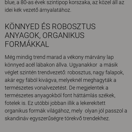
blue, a 80-as évek szintipop korszaka, az közel áll az
idei kék vezető árnyalatához.
KÖNNYED ÉS ROBOSZTUS
ANYAGOK, ORGANIKUS
FORMÁKKAL
Még mindig trend marad a vékony márvány lap
könnyed acél lábakon állva. Ugyanakkor a másik
véglet szintén trendvezető: robosztus, nagy falapok,
akár egy fából kivágva, melyeknél meghagyták a
természetes vonalvezetést. De megjelentek a
természetes anyagokból font háttámlás székek,
fotelek is. Ez utóbbi jobban illik a lekerekített
organikus formák világához, mely olyan jól passzol a
skandináv egyszerűségre törekvő trendekhez.