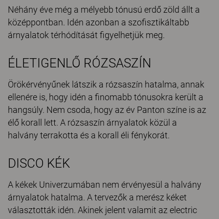
Néhány éve még a mélyebb tónusú erdő zöld állt a
középpontban. Idén azonban a szofisztikáltabb
árnyalatok térhódítását figyelhetjük meg.
ÉLETIGENLŐ RÓZSASZÍN
Örökérvényűnek látszik a rózsaszín hatalma, annak
ellenére is, hogy idén a finomabb tónusokra került a
hangsúly. Nem csoda, hogy az év Panton színe is az
élő korall lett. A rózsaszín árnyalatok közül a
halvány terrakotta és a korall éli fénykorát.
DISCO KÉK
A kékek Univerzumában nem érvényesül a halvány
árnyalatok hatalma. A tervezők a merész kéket
választották idén. Akinek jelent valamit az electric