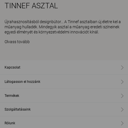
TINNEF ASZTAL
Újrahasznosításból designbútor... A Tinnef asztalban új életre kel a
műanyag hulladék. Mindegyik asztal a műanyag eredeti színeinek
egyedi élményét és környezetvédelmi innovációt kínál.
Olvass tovább
Kapcsolat
Látogasson el hozzánk
Termékek
Szolgáltatásaink
Rólunk