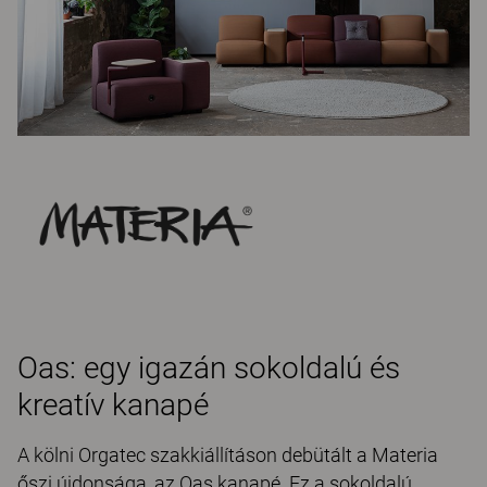
Oas: egy igazán sokoldalú és
kreatív kanapé
A kölni Orgatec szakkiállításon debütált a Materia
őszi újdonsága, az Oas kanapé. Ez a sokoldalú,