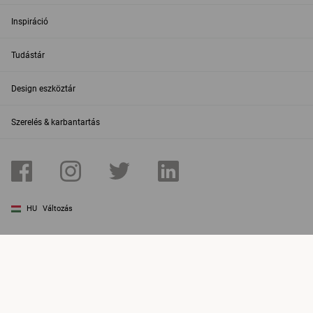
Inspiráció
Tudástár
Design eszköztár
Szerelés & karbantartás
HU
Változás