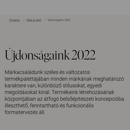
Kinnarps
Hírek & sajtó
Újdonságaink 2022
?
?
Újdonságaink 2022
Márkacsaládunk széles és változatos
termékpalettájában minden márkának meghatározó
karaktere van, különböző stílusokat, egyedi
megoldásokat kínál. Termékeink létrehozásának
központjában az átfogó belsőépítészeti koncepcióba
illeszthető, fenntartható és funkcionális
formatervezés áll.