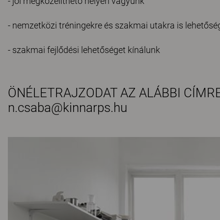
- jól megközelíthető helyen vagyunk
- nemzetközi tréningekre és szakmai utakra is lehetősé
- szakmai fejlődési lehetőséget kínálunk
ÖNÉLETRAJZODAT AZ ALÁBBI CÍMR
n.csaba@kinnarps.hu