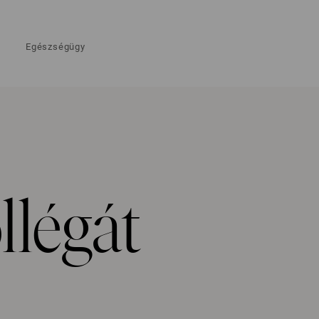
Egészségügy
llégát