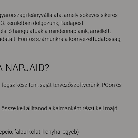
arországi leányvállalata, amely sokéves sikeres
13. kerületben dolgozunk, Budapest
és jó hangulatúak a mindennapjaink, amellett,
adatait. Fontos számunkra a környezettudatosság,
A NAPJAID?
t fogsz készíteni, saját tervezőszoftverünk, PCon és
össze kell állítanod
alkalmanként részt kell majd
epció, falburkolat, konyha, egyéb)