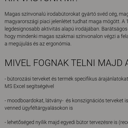
Magas színvonalú irodabútorokat gyártó svéd cég, magy
magyarországi piaci jelenlétet tudhat maga mögött. A 
legdesignosabb aktivitás alapú irodájában. Barátságos 
hogy mindenki magas szakmai színvonalon végzi a fel
a megújulás és az ergonómia.
MIVEL FOGNAK TELNI MAJD 
- bútorozási terveket és termék specifikus árajánlatoka
MS Excel segítségével
- moodboardokat, látvány- és konszignációs terveket is 
venned ügyféltárgyalásokon is
- lehetőséged nyílik majd egyedi bútor tervezésre is (rec