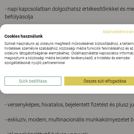
- napi kapcsolatban dolgozhatsz értékesítőinkkel és me
befolyásolja
- folyamatosan képzésben leszel az irodai trendekből, il
Adatvédelmi irán
Cookies használunk
termékpalettájából
Sütiket használunk az oldalunk megfelelő működésének biztosításához, a tartalm
hirdetések személyre szabásához, közösségi média funkciók felkínálásához és az
oldalunk látogatottságának elemzéséhez. Oldalhasználattal kapcsolatos informáci
megosztunk a közösségi média területén tevékenykedő, a hirdetési és elemzési
szolgáltatásokat nyújtó partnereinkkel.
MIÉRT ÉRDEMES HOZZÁNK JÖ
Sütik beállítása
Összes süti elfogadása
- svéd mentalitású, családias hangulatú cég vagyunk
- versenyképes, hivatalos, bejelentett fizetést és plusz 
- exkluzív, modern, multinacionális munkakörnyezetet b