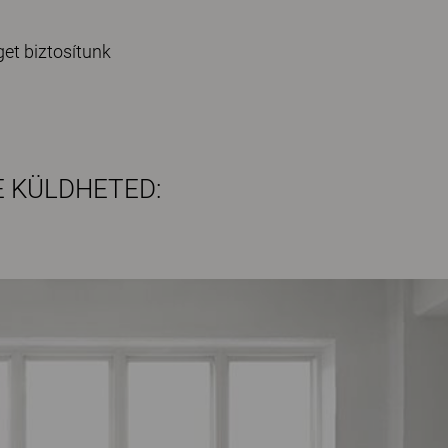
get biztosítunk
E KÜLDHETED: