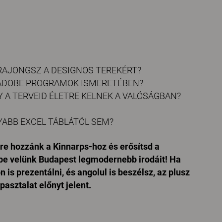
 RAJONGSZ A DESIGNOS TEREKÉRT?
 ADOBE PROGRAMOK ISMERETÉBEN?
Y A TERVEID ÉLETRE KELNEK A VALÓSÁGBAN?
YABB EXCEL TÁBLÁTÓL SEM?
ere hozzánk a Kinnarps-hoz és erősítsd a
be velünk Budapest legmodernebb irodáit! Ha
is prezentálni, és angolul is beszélsz, az plusz
asztalat előnyt jelent.