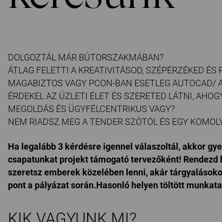
DOLGOZTÁL MÁR BÚTORSZAKMÁBAN?
ÁTLAG FELETTI A KREATIVITÁSOD, SZÉPÉRZÉKED ÉS
MAGABIZTOS VAGY PCON-BAN ESETLEG AUTOCAD/
ÉRDEKEL AZ ÜZLETI ÉLET ÉS SZERETED LÁTNI, AHOG
MEGOLDÁS ÉS ÜGYFÉLCENTRIKUS VAGY?
NEM RIADSZ MEG A TENDER SZÓTÓL ÉS EGY KOMOL
Ha legalább 3 kérdésre igennel válaszoltál, akkor gy
csapatunkat projekt támogató tervezőként! Rendezd 
szeretsz emberek közelében lenni, akár tárgyalásokon 
pont a pályázat során.Hasonló helyen töltött munkatap
KIK VAGYUNK MI?