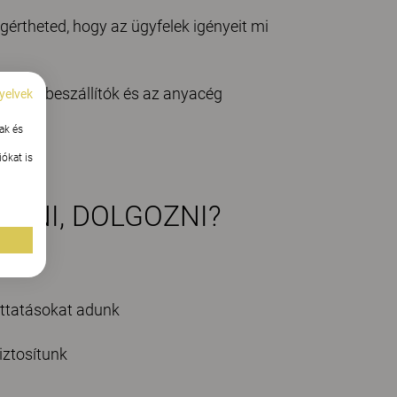
gértheted, hogy az ügyfelek igényeit mi
letve a beszállítók és az anyacég
yelvek
ak és
ókat is
NNI, DOLGOZNI?
juttatásokat adunk
iztosítunk