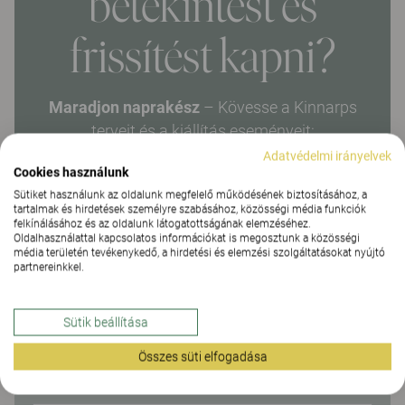
betekintést és
frissítést kapni?
Maradjon naprakész
– Kövesse a Kinnarps
terveit és a kiállítás eseményeit:
Adatvédelmi irányelvek
Cookies használunk
Sütiket használunk az oldalunk megfelelő működésének biztosításához, a
tartalmak és hirdetések személyre szabásához, közösségi média funkciók
KERESZTNÉV*
felkínálásához és az oldalunk látogatottságának elemzéséhez.
Oldalhasználattal kapcsolatos információkat is megosztunk a közösségi
média területén tevékenykedő, a hirdetési és elemzési szolgáltatásokat nyújtó
partnereinkkel.
VEZETÉKNÉV*
Sütik beállítása
Összes süti elfogadása
CÉG/INTÉZMÉNY*