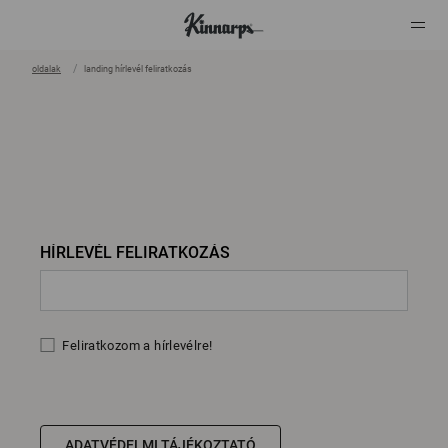
oldalak
landing hírlevél feliratkozás
?
?
HÍRLEVÉL FELIRATKOZÁS
Feliratkozom a hírlevélre!
ADATVÉDELMI TÁJÉKOZTATÓ