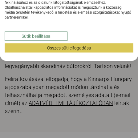
felkínálásához és az oldalunk látogatottságának elemzéséhez.
Oldalhasználattal kapcsolatos információkat is megosztunk a közösségi
média területén tevékenykedő, a hirdetési és elemzési szolgáltatásokat nyújtó
partnereinkkel.
Havonta egy összefoglaló levelet küldünk a
Sütik beállítása
legfrissebb rodatrendekről, legújabb inspiráló
Összes süti elfogadása
munkáinkról, a hatékony és egészséges
munkavégzést segítő innovatív megoldásokról, és a
legvagányabb skandináv bútorokról. Tartson velünk!
Feliratkozásával elfogadja, hogy a Kinnarps Hungary
a jogszabályban megadott módon tárolhatja és
felhasználhatja megadott személyes adatait (e-mail
címét) az
ADATVÉDELMI TÁJÉKOZTATÓBAN
leírtak
szerint.