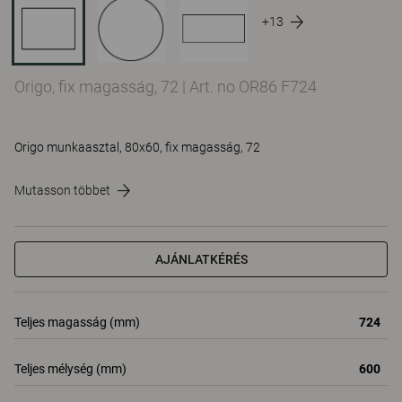
+13
Origo, fix magasság, 72
|
Art. no OR86 F724
Origo munkaasztal, 80x60, fix magasság, 72
Mutasson többet
AJÁNLATKÉRÉS
Teljes magasság (mm)
724
Teljes mélység (mm)
600