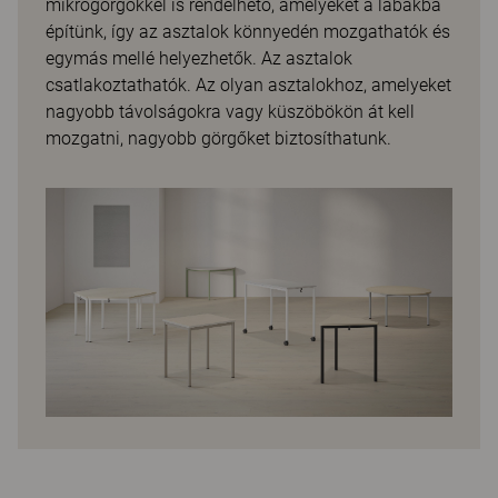
mikrogörgőkkel is rendelhető, amelyeket a lábakba
építünk, így az asztalok könnyedén mozgathatók és
egymás mellé helyezhetők. Az asztalok
csatlakoztathatók. Az olyan asztalokhoz, amelyeket
nagyobb távolságokra vagy küszöbökön át kell
mozgatni, nagyobb görgőket biztosíthatunk.