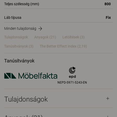
Teljes szélesség (mm)
800
Láb típusa
Fix
Minden tulajdonság
Tulajdonságok
Anyagok
(21)
Letöltések (3)
Tanúsítványok (
3
)
The Better Effect Index (2,19)
Tanúsítványok
NEPD-5971-5243-EN
Tulajdonságok