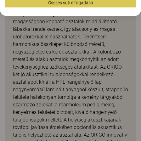
Összes süti elfogadása
rugalmasság áll a fizikai munka és az iskolai
környezetek támogatása érdekében. A többféle
magasságban kapható asztalok mind állítható
lábakkal rendelkeznek, így alacsony és magas
ülőbútorokkal is használhatók. Teremtsen
harmonikus összképet különböző méretű,
négyszögletes és kerek asztalokkal. A különböző
méretű és alakú asztalok megkönnyítik az adott
tevékenységhez szükséges átalakítást. Az ORIGO
két jó akusztikai tulajdonságokkal rendelkező
asztallapot kínál: a HPL hangelnyelő lap
nagynyomású laminált anyagból készült, strapabíró
felülete hatékonyan tompítja a kemény tárgyakból
származó zajokat, a marmoleum pedig meleg,
kényelmes felületet biztosít, kiváló hangelnyelő
tulajdonságok mellett. A helyiség akusztikájának
további javítása érdekében opcionális akusztikus
talp is helyezhető az asztal alá. Az ORIGO innovatív