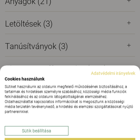
Anyagok
(21)
Letöltések (
3
)
Tanúsítványok (
3
)
The Better Effect Index (2,19)
Adatvédelmi irányelvek
Cookies használunk
Sütiket használunk az oldalunk megfelelő működésének biztosításához, a
tartalmak és hirdetések személyre szabásához, közösségi média funkciók
felkínálásához és az oldalunk látogatottságának elemzéséhez.
Oldalhasználattal kapcsolatos információkat is megosztunk a közösségi
Sokoldalú íróasztalok teljes
média területén tevékenykedő, a hirdetési és elemzési szolgáltatásokat nyújtó
partnereinkkel.
választéka
Sütik beállítása
Az asztalok átfogó spektrumát kínáló ORIGO család
fókuszában az ergonómia, az akusztika és a