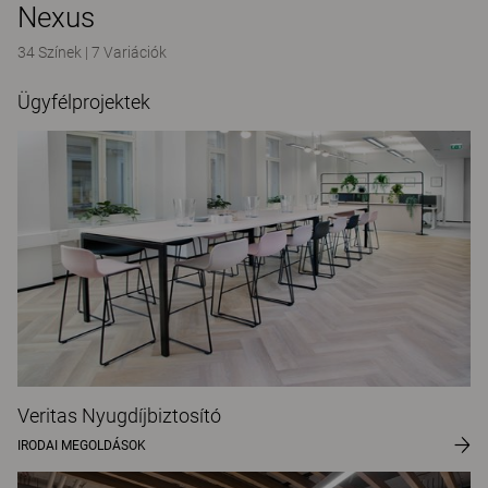
Nexus
34 Színek
|
7 Variációk
Ügyfélprojektek
Veritas Nyugdíjbiztosító
IRODAI MEGOLDÁSOK