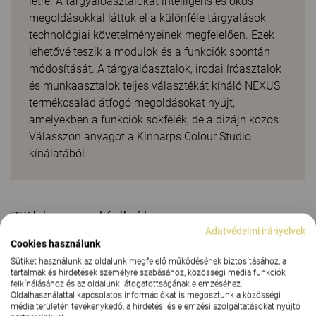
létre. A tárgyalóasztalokat intelligens és okos
megoldásokkal láttuk el a különféle tárgyalások
technológiai követelményeinek megfelelően. Ezek
lehetővé teszik a modulok és a funkciók spontán
módosítását. A tárgyalóasztalok, irodai íróasztalok
és munkaasztalok teljes választékát kínáló NEXUS
termékcsalád átfogó megoldásokat nyújt,
amelyekben a funkciók sokfélék, de a dizájn közös.
Válasszon anyagot a Kinnarps Colour Studio
kínálatából.
Több a családból
Adatvédelmi irányelvek
Cookies használunk
Sütiket használunk az oldalunk megfelelő működésének biztosításához, a
tartalmak és hirdetések személyre szabásához, közösségi média funkciók
felkínálásához és az oldalunk látogatottságának elemzéséhez.
Oldalhasználattal kapcsolatos információkat is megosztunk a közösségi
média területén tevékenykedő, a hirdetési és elemzési szolgáltatásokat nyújtó