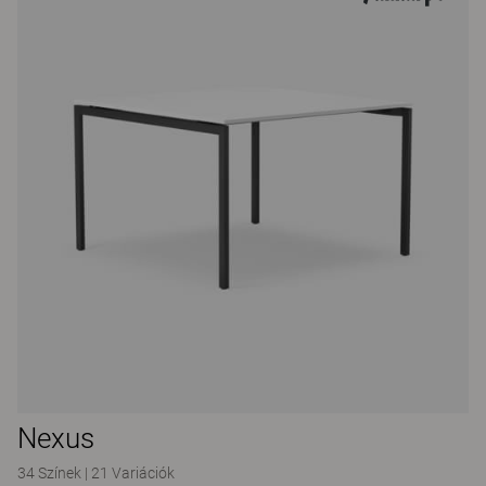
Nexus
34 Színek
|
21 Variációk