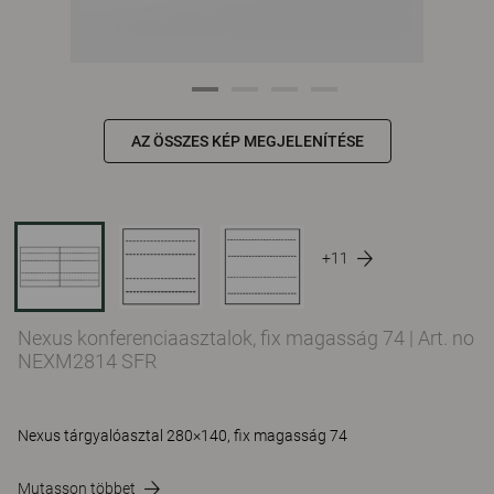
AZ ÖSSZES KÉP MEGJELENÍTÉSE
+11
Nexus konferenciaasztalok, fix magasság 74
|
Art. no
NEXM2814 SFR
Nexus tárgyalóasztal 280×140, fix magasság 74
Mutasson többet