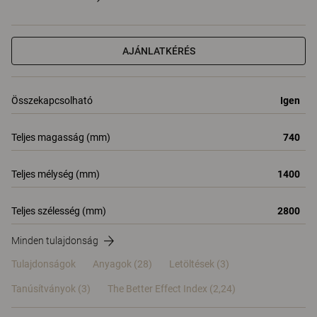
AJÁNLATKÉRÉS
Összekapcsolható
Igen
Teljes magasság (mm)
740
Teljes mélység (mm)
1400
Teljes szélesség (mm)
2800
Minden tulajdonság
Tulajdonságok
Anyagok
(28)
Letöltések (3)
Tanúsítványok (
3
)
The Better Effect Index (2,24)