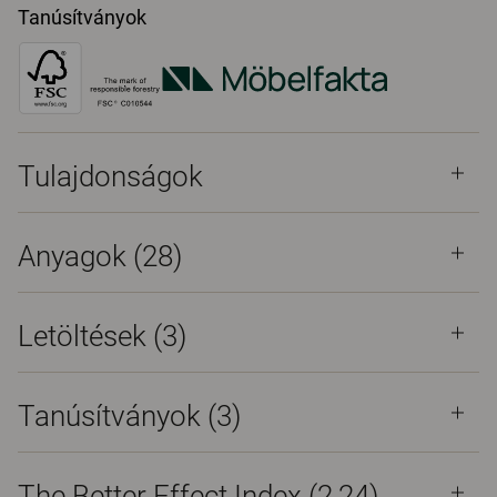
Tanúsítványok
Tulajdonságok
Anyagok
(28)
Letöltések (
3
)
Tanúsítványok (
3
)
The Better Effect Index (2,24)