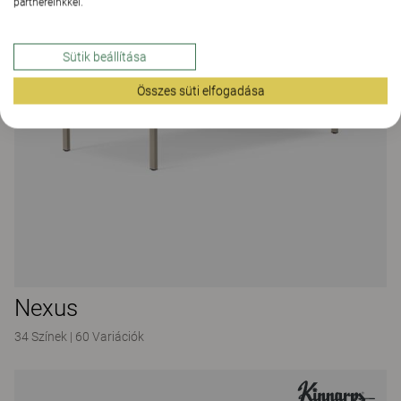
partnereinkkel.
Sütik beállítása
Összes süti elfogadása
Nexus
34 Színek
|
60 Variációk