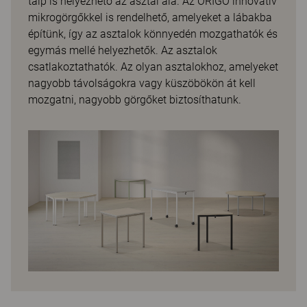
talp is helyezhető az asztal alá. Az ORIGO innovatív
mikrogörgőkkel is rendelhető, amelyeket a lábakba
építünk, így az asztalok könnyedén mozgathatók és
egymás mellé helyezhetők. Az asztalok
csatlakoztathatók. Az olyan asztalokhoz, amelyeket
nagyobb távolságokra vagy küszöbökön át kell
mozgatni, nagyobb görgőket biztosíthatunk.