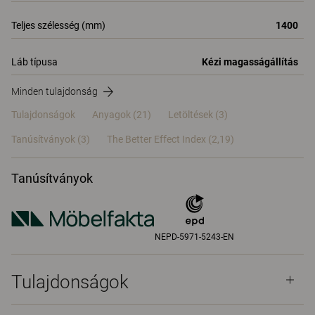
Teljes szélesség (mm)
1400
Láb típusa
Kézi magasságállítás
Minden tulajdonság
Tulajdonságok
Anyagok
(21)
Letöltések (3)
Tanúsítványok (
3
)
The Better Effect Index (2,19)
Tanúsítványok
NEPD-5971-5243-EN
Tulajdonságok