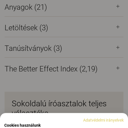
Anyagok
(21)
Letöltések (
3
)
Tanúsítványok (
3
)
The Better Effect Index (2,19)
Sokoldalú íróasztalok teljes
választéka
Adatvédelmi irányelvek
Cookies használunk
Az asztalok átfogó spektrumát kínáló ORIGO család