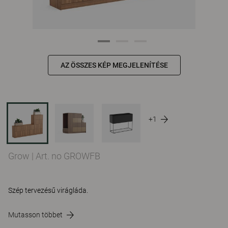
AZ ÖSSZES KÉP MEGJELENÍTÉSE
+1
Grow
|
Art. no GROWFB
Szép tervezésű virágláda.
Mutasson többet