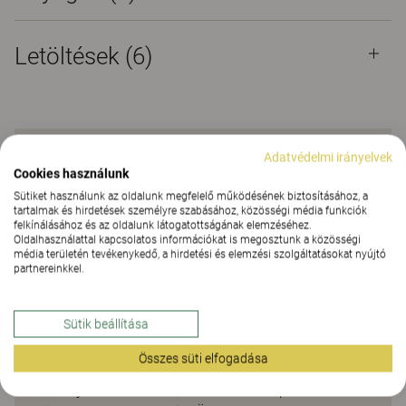
Letöltések (
6
)
Adatvédelmi irányelvek
Növénytartó az életteli
Cookies használunk
megoldásokhoz
Sütiket használunk az oldalunk megfelelő működésének biztosításához, a
tartalmak és hirdetések személyre szabásához, közösségi média funkciók
felkínálásához és az oldalunk látogatottságának elemzéséhez.
Jól megtervezett növénytartó és térelválasztó,
Oldalhasználattal kapcsolatos információkat is megosztunk a közösségi
média területén tevékenykedő, a hirdetési és elemzési szolgáltatásokat nyújtó
amely megkönnyíti a rugalmas és fenntartható
partnereinkkel.
megoldások létrehozását az egészséges
munkakörnyezet érdekében. Inspirációt,
játékosságot és életteli beltéri környezetet kínál. Az
Sütik beállítása
irodába természetet csempésző, rugalmas és
Összes süti elfogadása
kellemes megoldás lehetővé teszi, hogy ugyanazt a
növénytartót számos különféle belsőépítészeti