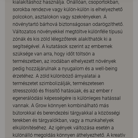
kialakításhoz használja. Önállóan, csoportokban,
sorokba rendezve vagy külön-külön is elhelyezhető
polcokon, asztalokon vagy szekrényeken. A
növénytartó bárhová biztonságosan odarögzíthető.
Változatos növényekkel megtöltve különféle típusú
zónák és kis zöld lélegzőterek alakíthatók ki a
segítségével. A kutatások szerint az embernek
szüksége van arra, hogy időt töltsön a
természetben, az irodában elhelyezett növények
pedig hozzájárulnak a nyugalom és a well-being
érzetéhez. A zöld különböző árnyalatai a
természetet szimbolizálják, természetesen
stresszoldó és frissítő hatásúak, és az ember r
egenerálódási képességére is különleges hatással
vannak. A Grow könnyen kombinálható más
bútorokkal és berendezési tárgyakkal a közösségi
terekben és tárgyalókban, vagy a munkahelyek
elkülönítéséhez. Az igények változása esetén a
különálló megoldás könnyen áthelyezhető. A kreatív