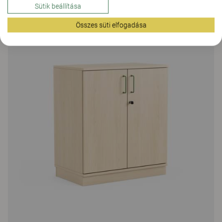
14 Színek
|
9 Variációk
Sütik beállítása
Összes süti elfogadása