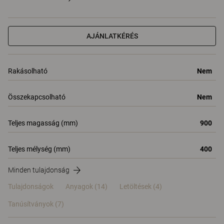
AJÁNLATKÉRÉS
Rakásolható
Nem
Összekapcsolható
Nem
Teljes magasság (mm)
900
Teljes mélység (mm)
400
Minden tulajdonság
Tulajdonságok
Anyagok
(14)
Letöltések (4)
Tanúsítványok (
7
)