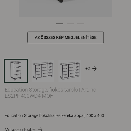
AZ ÖSSZES KÉP MEGJELENÍTÉSE
+2
Education Storage, fiókos tároló
|
Art. no
ES2PH400WD4 MOF
Education Storage fiókokkal és kerékalappal, 400 x 400
Mutasson többet