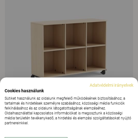
Adatvédelmi irányelvek
Cookies használunk
Sütiket használunk az oldalunk megfelelő működésének biztosításához, a
tartalmak és hirdetések személyre szabásához, közösségi média funkciók
felkínálásához és az oldalunk látogatottságának elemzéséhez.
Oldalhasználattal kapcsolatos információkat is megosztunk a közösségi
média területén tevékenykedő, a hirdetési és elemzési szolgáltatásokat nyújtó
Education Storage
partnereinkkel.
Education Storage, nyitott tároló rekeszekkel