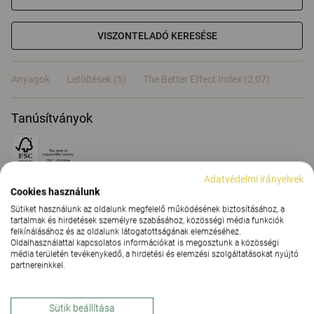
VISZONTELADÓ KERESÉSE
Anyagok
Letöltések (5)
The Better Effect Index (2,07)
Tanúsítványok
Adatvédelmi irányelvek
Cookies használunk
Anyagok
Sütiket használunk az oldalunk megfelelő működésének biztosításához, a
tartalmak és hirdetések személyre szabásához, közösségi média funkciók
felkínálásához és az oldalunk látogatottságának elemzéséhez.
Oldalhasználattal kapcsolatos információkat is megosztunk a közösségi
Letöltések (
5
)
média területén tevékenykedő, a hirdetési és elemzési szolgáltatásokat nyújtó
partnereinkkel.
The Better Effect Index (2,07)
Sütik beállítása