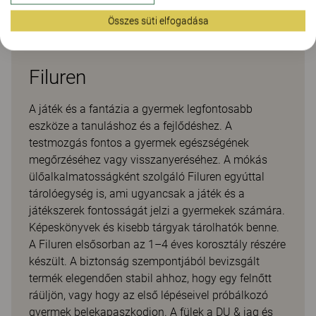
Összes süti elfogadása
Filuren
A játék és a fantázia a gyermek legfontosabb
eszköze a tanuláshoz és a fejlődéshez. A
testmozgás fontos a gyermek egészségének
megőrzéséhez vagy visszanyeréséhez. A mókás
ülőalkalmatosságként szolgáló Filuren egyúttal
tárolóegység is, ami ugyancsak a játék és a
játékszerek fontosságát jelzi a gyermekek számára.
Képeskönyvek és kisebb tárgyak tárolhatók benne.
A Filuren elsősorban az 1–4 éves korosztály részére
készült. A biztonság szempontjából bevizsgált
termék elegendően stabil ahhoz, hogy egy felnőtt
ráüljön, vagy hogy az első lépéseivel próbálkozó
gyermek belekapaszkodjon. A fülek a DU & jag és