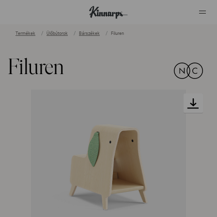
Termékek
Ülőbútorok
Bárszékek
Filuren
?
?
Filuren