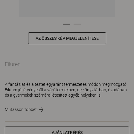
AZ ÖSSZES KÉP MEGJELENÍTÉSE
Filuren
A fantáziát és a testet egyaránt természetes módon megmozgató
Filuren jól érvényesül a várótermekben, de könyvtárban, óvodában
és a gyermekek számára létesített egyéb helyeken is.
Mutasson többet
AJÁNLATKÉRÉS