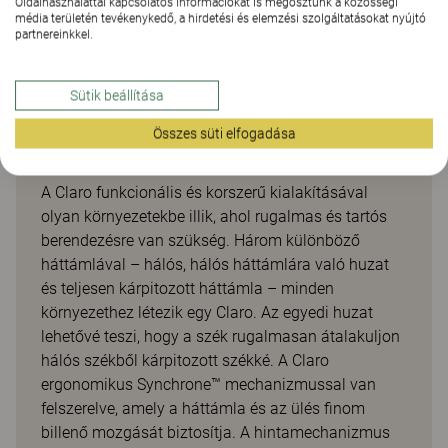
Oldalhasználattal kapcsolatos információkat is megosztunk a közösségi
média területén tevékenykedő, a hirdetési és elemzési szolgáltatásokat nyújtó
partnereinkkel.
Sütik beállítása
Egyszerű irodai szék állítható
Összes süti elfogadása
háttámlával
A Claro funkcionális és korszerű kialakításával
olyan környezetekbe illik, ahol rugalmas és tartós
berendezésre van szükség. Három különböző
háttámlával – hálós, hálós háttámlára való huzat
és teljesen kárpitozott háttámla – minden
környezethez létezik egy Claro. Az egyedi huzat
lehetővé teszi, hogy a szék rugalmasan átalakuljon
hálós székből kárpitozott székké. A Claro
ergonomikus Synchrone™ mechanizmussal van
felszerelve, amely a háttámla és az ülés finom
billenő mozgását biztosítja. A hintamechanizmus