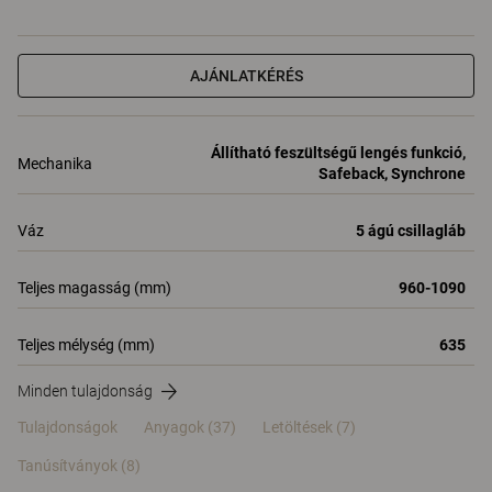
AJÁNLATKÉRÉS
Állítható feszültségű lengés funkció,
Mechanika
Safeback, Synchrone
Váz
5 ágú csillagláb
Teljes magasság (mm)
960-1090
Teljes mélység (mm)
635
Minden tulajdonság
Tulajdonságok
Anyagok
(37)
Letöltések (7)
Tanúsítványok (
8
)