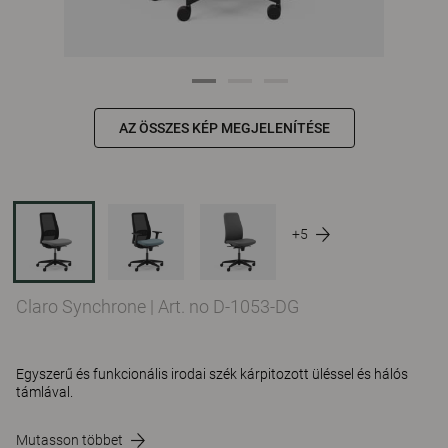
AZ ÖSSZES KÉP MEGJELENÍTÉSE
+5
Claro Synchrone
|
Art. no D-1053-DG
Egyszerű és funkcionális irodai szék kárpitozott üléssel és hálós
támlával.
Mutasson többet