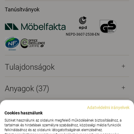
Tanúsítványok
NEPD-3607-2538-EN
Tulajdonságok
Anyagok
(37)
Adatvédelmi irányelvek
Letöltések (
7
)
Cookies használunk
Sütiket használunk az oldalunk megfelelő működésének biztosításához, a
tartalmak és hirdetések személyre szabásához, közösségi média funkciók
Tanúsítványok (
8
)
felkínálásához és az oldalunk látogatottságának elemzéséhez.