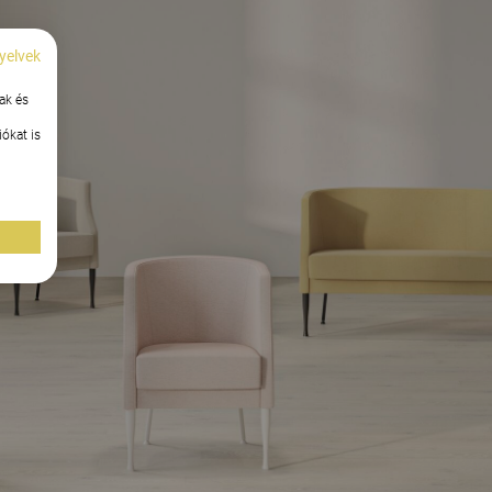
yelvek
ak és
ókat is