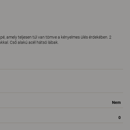
é, amely teljesen túl van tömve a kényelmes ülés érdekében. 2
kkal. Cső alakú acél hátsó lábak.
Nem
0