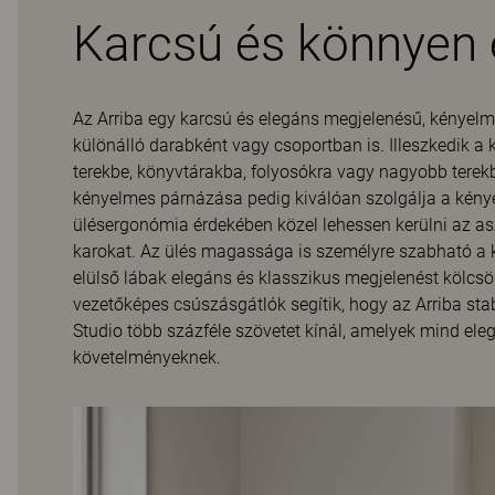
Karcsú és könnyen e
Az Arriba egy karcsú és elegáns megjelenésű, kényelme
különálló darabként vagy csoportban is. Illeszkedik a 
terekbe, könyvtárakba, folyosókra vagy nagyobb terekbe
kényelmes párnázása pedig kiválóan szolgálja a kénye
ülésergonómia érdekében közel lehessen kerülni az a
karokat. Az ülés magassága is személyre szabható a k
elülső lábak elegáns és klasszikus megjelenést kölcs
vezetőképes csúszásgátlók segítik, hogy az Arriba stab
Studio több százféle szövetet kínál, amelyek mind ele
követelményeknek.