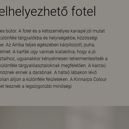
lhelyezhető fotel
s bútor. A fotel és a kétszemélyes kanapé jól mutat
különféle tárgyalókba és helyiségekbe, közösségi
. Az Arriba teljes egészében kárpitozott, puha,
lmet. A karfák úgy vannak kialakítva, hogy a jó
sztalhoz, ugyanakkor kényelmesen tehermentesítsék a
ülönféle tárgyalóasztaloknak megfelelően. A karcsú
önöznek ennek a darabnak. A hátsó lábakon lévő
ilan álljon a különféle felületeken. A Kinnarps Colour
get tesznek a legszigorúbb minőségi