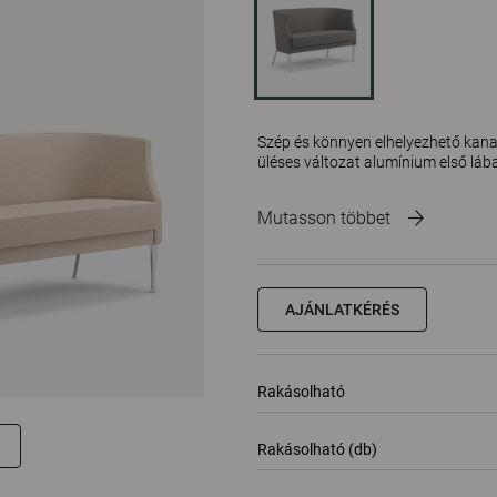
Szép és könnyen elhelyezhető kanap
üléses változat alumínium első lába
Mutasson többet
AJÁNLATKÉRÉS
Rakásolható
Rakásolható (db)