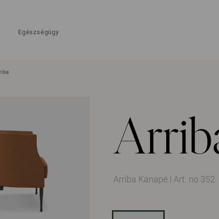
Egészségügy
riba
Arrib
Arriba Kanapé
|
Art. no 352