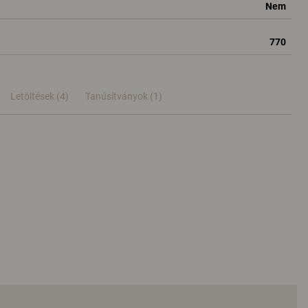
Nem
770
Letöltések (4)
Tanúsítványok (
1
)