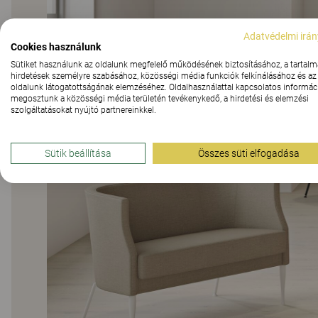
Adatvédelmi irán
Cookies használunk
Sütiket használunk az oldalunk megfelelő működésének biztosításához, a tartalm
hirdetések személyre szabásához, közösségi média funkciók felkínálásához és az
oldalunk látogatottságának elemzéséhez. Oldalhasználattal kapcsolatos informáci
megosztunk a közösségi média területén tevékenykedő, a hirdetési és elemzési
szolgáltatásokat nyújtó partnereinkkel.
Sütik beállítása
Összes süti elfogadása