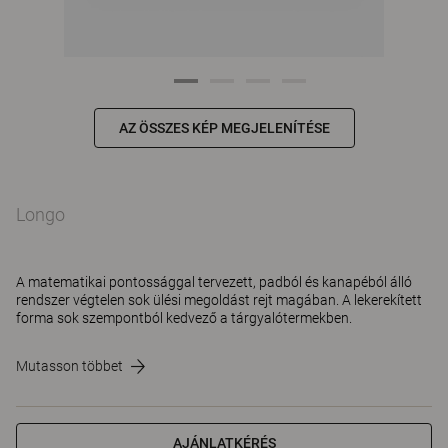
AZ ÖSSZES KÉP MEGJELENÍTÉSE
Longo
A matematikai pontossággal tervezett, padból és kanapéból álló
rendszer végtelen sok ülési megoldást rejt magában. A lekerekített
forma sok szempontból kedvező a tárgyalótermekben.
Mutasson többet
AJÁNLATKÉRÉS