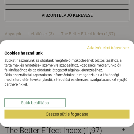
VISZONTELADÓ KERESÉSE
Anyagok
Letöltések (3)
The Better Effect Index (1,97)
Adatvédelmi irányelvek
Tanúsítványok
Cookies használunk
Sütiket használunk az oldalunk megfelelő működésének biztosításához, a
tartalmak és hirdetések személyre szabásához, közösségi média funkciók
felkínálásához és az oldalunk látogatottságának elemzéséhez.
Oldalhasználattal kapcsolatos információkat is megosztunk a közösségi
média területén tevékenykedő, a hirdetési és elemzési szolgáltatásokat nyújtó
partnereinkkel.
Anyagok
Sütik beállítása
Letöltések (
3
)
Összes süti elfogadása
The Better Effect Index (1,97)