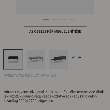
AZ ÖSSZES KÉP MEGJELENÍTÉSE
+1
Wilson modul
|
Art. no P331
Bárszék egyenes dizájnnal. Kárpitozott fa ülőke kerettel. Acéllábak,
lakkozott. különálló vagy csatlakoztatva egy vagy két oldalon
kizárólag 90° és 270° szögekben.