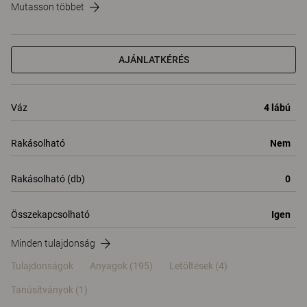
Mutasson többet
AJÁNLATKÉRÉS
Váz
4 lábú
Rakásolható
Nem
Rakásolható (db)
0
Összekapcsolható
Igen
Minden tulajdonság
Tulajdonságok
Anyagok
(195)
Letöltések (4)
Tanúsítványok (
1
)