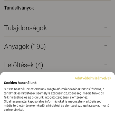
Tanúsítványok
Tulajdonságok
Anyagok
(195)
Letöltések (
4
)
Adatvédelmi irányelvek
Tanúsítványok (
1
)
Cookies használunk
Sütiket használunk az oldalunk megfelelő működésének biztosításához, a
tartalmak és hirdetések személyre szabásához, közösségi média funkciók
felkínálásához és az oldalunk látogatottságának elemzéséhez.
Oldalhasználattal kapcsolatos információkat is megosztunk a közösségi
média területén tevékenykedő, a hirdetési és elemzési szolgáltatásokat nyújtó
partnereinkkel.
Sokoldalúan használható