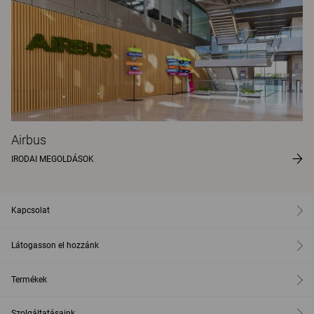
Airbus
IRODAI MEGOLDÁSOK
Kapcsolat
Látogasson el hozzánk
Termékek
Szolgáltatásaink