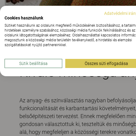
Adatvédelmi irán
Cookies használunk
Sütiket használunk az oldalunk megfelelő működésének biztosításához, a tartalm
hirdetések személyre szabásához, közösségi média funkciók felkínálásához és az
oldalunk látogatottságának elemzéséhez. Oldalhasználattal kapcsolatos informáci
megosztunk a közösségi média területén tevékenykedő, a hirdetési és elemzési
szolgáltatásokat nyújtó partnereinkkel.
Sütik beállítása
Összes süti elfogadása
Kiváló minőségű a
Az anyag- és színválasztás nagyban befolyásolja
funkcionalitását és karbantartási követelményeit
belsőépítészeti tervezést. Ennek megfelelően m
gondosan választottuk ki, teszteltük és minőségb
alá, hogy megfeleljen a közösségi terekre vonat