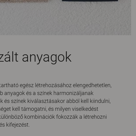
ált anyagok
ntartható egész létrehozásához elengedhetetlen,
éb anyagok és a színek harmonizáljanak
és színek kiválasztásakor abból kell kiindulni,
get kell támogatni, és milyen viselkedést
 különböző kombinációk fokozzák a létrehozni
és kifejezést.