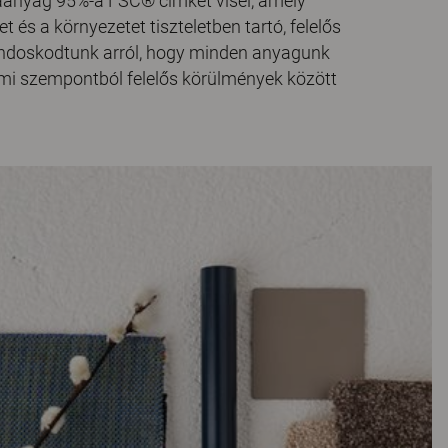
faanyag 95%-a FSC® címkét visel, amely
 és a környezetet tiszteletben tartó, felelős
ndoskodtunk arról, hogy minden anyagunk
lmi szempontból felelős körülmények között