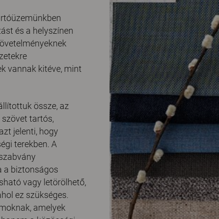
gyártóüzemünkben
zást és a helyszínen
 követelményeknek
zetekre
k vannak kitéve, mint
llítottuk össze, az
szövet tartós,
zt jelenti, hogy
égi terekben. A
 szabvány
a a biztonságos
sható vagy letörölhető,
ahol ez szükséges.
iumoknak, amelyek