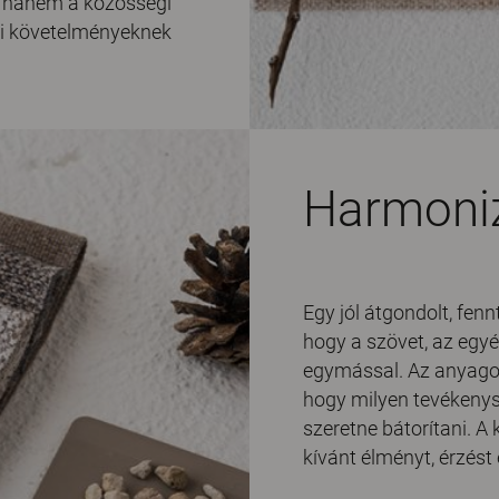
 hanem a közösségi
gi követelményeknek
Harmoniz
Egy jól átgondolt, fen
hogy a szövet, az egy
egymással. Az anyagok 
hogy milyen tevékenysé
szeretne bátorítani. A
kívánt élményt, érzést 