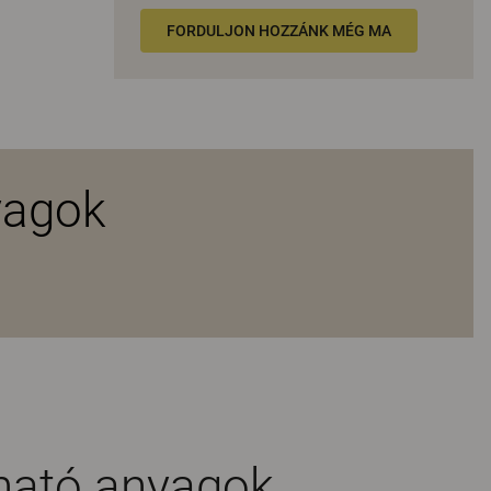
FORDULJON HOZZÁNK MÉG MA
yagok
ható anyagok