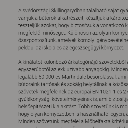
A svédországi Skillingarydban található saját 
varrjuk a bútorok alkatrészeit, készítjük a kárpito
teszteljük azokat, hogy biztosítsuk a vonatkozó
megfelelő minőséget. Különösen az olyan környe
összpontosítunk, amelyek komoly igénybevételne
például az iskola és az egészségügyi környezet.
A kínálatot különböző árkategóriájú szövetekből á
egyszerűbbtől az exkluzívabb anyagokig. Minden 
legalább 50 000-es Martindale besorolással, ami a
bútoraink tartósak és sokáig helytállnak a közöss
szövetek megfelelnek az európai EN 1021-1 és 2
gyúlékonysági követelményeinek is, ami biztosítj
belsőépítészeti kialakítást. Több szövetünk is mo
hogy olyan környezetben is használható legyen, 
Minden szövetünk megfelel a Möbelfakta kritér