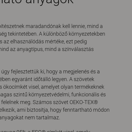
pítészetnek maradandónak kell lennie, mind a
ség tekintetében. A különböző környezetekben
 az elhasználódás mértéke, ezt pedig
mind az anyagtípus, mind a színválasztás
gy fejlesztettük ki, hogy a megjelenés és a
tében egyaránt időtálló legyen. A szövetek
s ökocímkét visel, amelyet olyan termékeknek
agas szintű környezetvédelmi, funkcionális és
k felelnek meg. Számos szövet OEKO-TEX®
elkezik, ami biztosítja, hogy fenntartható módon
i anyagokat nem tartalmaz.