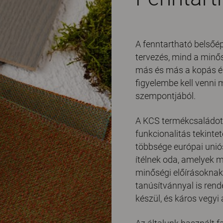
A fenntartható belsőé
tervezés, mind a minő
más és más a kopás és
figyelembe kell venni 
szempontjából.
A KCS termékcsaládot ú
funkcionalitás tekinte
többsége európai unió
ítélnek oda, amelyek m
minőségi előírásokna
tanúsítvánnyal is rend
készül, és káros vegy