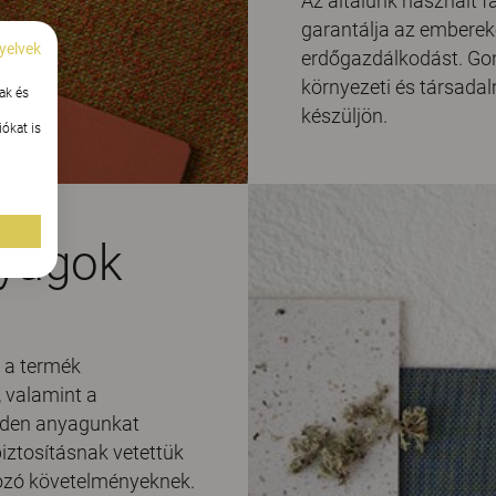
Az általunk használt 
garantálja az embereket
yelvek
erdőgazdálkodást. Go
környezeti és társada
ak és
készüljön.
ókat is
nyagok
 a termék
, valamint a
inden anyagunkat
iztosításnak vetettük
kozó követelményeknek.