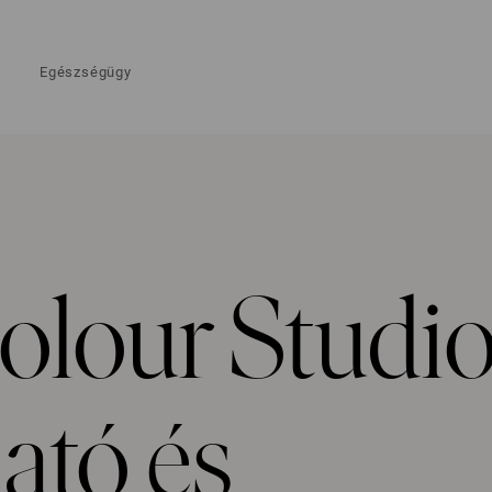
Egészségügy
olour Studi
ató és