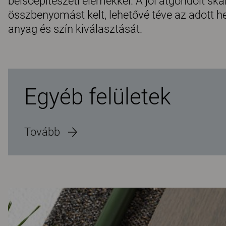
belsőépítészeti elemekkel. A jól átgondolt sk
összbenyomást kelt, lehetővé téve az adott 
anyag és szín kiválasztását.
Egyéb felületek
Tovább