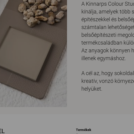
A Kinnarps Colour Stu
kínálja, amelyek több 
építészekkel és belsőép
számtalan lehetőséget
belsőépítészeti mego
termékcsaládban különf
Az anyagok könnyen ha
illenek egymáshoz.
A cél az, hogy sokolda
kreatív, vonzó környez
helyüket.
EL
Termékek