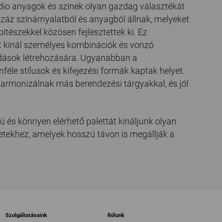
dio anyagok és színek olyan gazdag választékát
száz színárnyalatból és anyagból állnak, melyeket
ítészekkel közösen fejlesztettek ki. Ez
 kínál személyes kombinációk és vonzó
ldások létrehozására. Ugyanabban a
éle stílusok és kifejezési formák kaptak helyet.
rmonizálnak más berendezési tárgyakkal, és jól
lú és könnyen elérhető palettát kínáljunk olyan
etekhez, amelyek hosszú távon is megállják a
Szolgáltatásaink
Rólunk