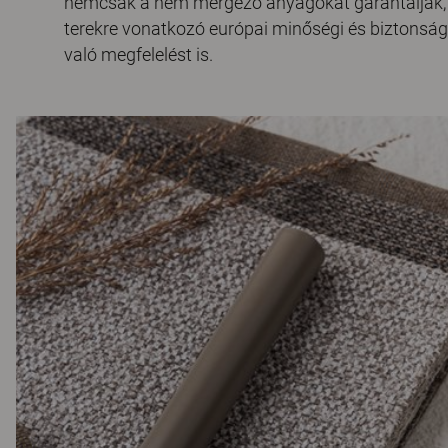
nemcsak a nem mérgező anyagokat garantálják,
terekre vonatkozó európai minőségi és biztonsá
való megfelelést is.