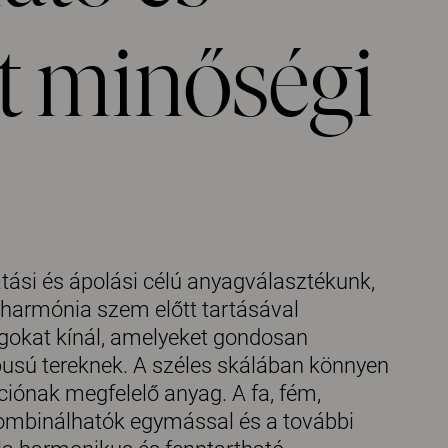
t minőségi
atási és ápolási célú anyagválasztékunk,
 harmónia szem előtt tartásával
agokat kínál, amelyeket gondosan
ípusú tereknek. A széles skálában könnyen
iónak megfelelő anyag. A fa, fém,
 kombinálhatók egymással és a további