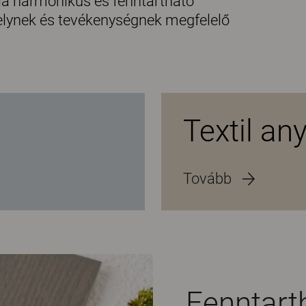
ála harmonikus és fenntartható
helynek és tevékenységnek megfelelő
Textil an
Tovább
Fenntart