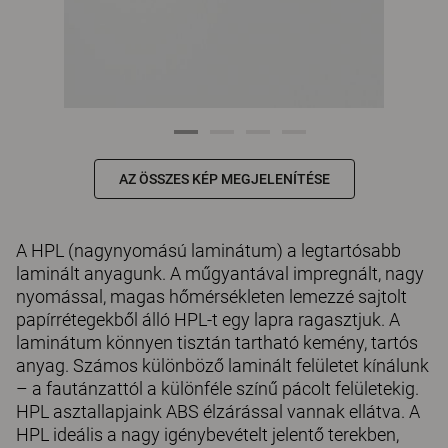
AZ ÖSSZES KÉP MEGJELENÍTÉSE
A HPL (nagynyomású laminátum) a legtartósabb
laminált anyagunk. A műgyantával impregnált, nagy
nyomással, magas hőmérsékleten lemezzé sajtolt
papírrétegekből álló HPL-t egy lapra ragasztjuk. A
laminátum könnyen tisztán tartható kemény, tartós
anyag. Számos különböző laminált felületet kínálunk
– a fautánzattól a különféle színű pácolt felületekig.
HPL asztallapjaink ABS élzárással vannak ellátva. A
HPL ideális a nagy igénybevételt jelentő terekben,