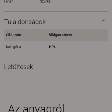
Fehér
Szürke
Tulajdonságok
Cikkszám
Világos szürke
Kategória
HPL
Letöltések
Az anyagról