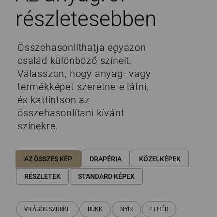
részletesebben
Összehasonlíthatja egyazon
család különböző színeit.
Válasszon, hogy anyag- vagy
termékképet szeretne-e látni,
és kattintson az
összehasonlítani kívánt
színekre.
AZ ÖSSZES KÉP
DRAPÉRIA
KÖZELKÉPEK
RÉSZLETEK
STANDARD KÉPEK
VILÁGOS SZÜRKE
BÜKK
NYÍR
FEHÉR