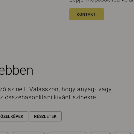
KONTAKT
sebben
ő színeit. Válasszon, hogy anyag- vagy
az összehasonlítani kívánt színekre.
KÖZELKÉPEK
RÉSZLETEK