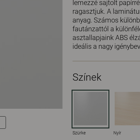
lemezzé sajtolt papírré
ragasztjuk. A laminátu
anyag. Számos különböz
fautánzattól a különfél
asztallapjaink ABS élz
ideális a nagy igénybev
Színek
Szürke
Nyír