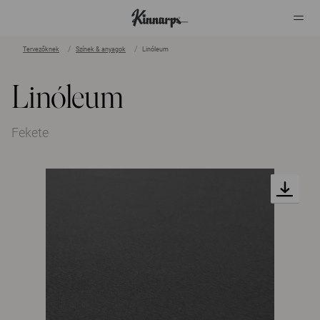
Tervezőknek
Színek & anyagok
Linóleum
?
?
Linóleum
Fekete