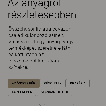
Az anyagról
részletesebben
Összehasonlíthatja egyazon
család különböző színeit.
Válasszon, hogy anyag- vagy
termékképet szeretne-e látni,
és kattintson az
összehasonlítani kívánt
színekre.
AZ ÖSSZES KÉP
RÉSZLETEK
DRAPÉRIA
KÖZELKÉPEK
STANDARD KÉPEK