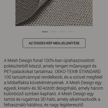
AZ ÖSSZES KÉP MEGJELENÍTÉSE
A Mesh Design fonal 100%-ban újrahasznosított
poliészterből készül, amely tengeri műanyagot és
PET-palackokat tartalmaz. OEKO-TEX® STANDARD
100 tanúsítvánnyal rendelkezik, és a szövet megfelel
a Möbelfakta követelményeinek. A Mesh Design egy
egyedi, kreatív és 3D-kötött designháló, amely három
különböző színben kapható. A Mesh Design egy
tartós és rugalmas 3D-háló, amely alkalmazkodik a
felhasználó hátához, és nagy légáteresztő