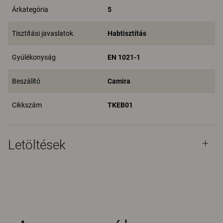
Árkategória
5
Tisztítási javaslatok
Habtisztítás
Gyúlékonyság
EN 1021-1
Beszálító
Camira
Cikkszám
TKEB01
Letöltések