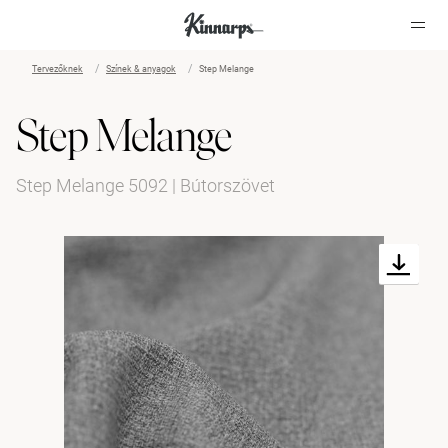
Tervezőknek
Színek & anyagok
Step Melange
?
?
Step Melange
Step Melange 5092 | Bútorszövet