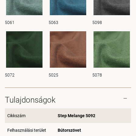
5061
5063
5098
5072
5025
5078
Tulajdonságok
Cikkszám
Step Melange 5092
Felhasználási terület
Bútorszövet