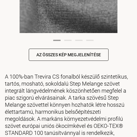
AZ ÖSSZES KÉP MEGJELENÍTÉSE
A 100%-ban Trevira CS fonalból készülő szintetikus,
tartós, mosható, sokoldalú Step Melange szövet
integrált lángvédelmének köszönhetően megfelel a
piac szigorú elvárásainak. A tarka szövésű Step
Melange szövettel könnyen hozhatók létre hosszú
élettartamú, harmonikus belsőépítészeti
megoldások. A markáns környezetvédelmi profilú
szövet európai uniós ökocímkével és OEKO-TEX®
STANDARD 100 tanúsítvánnyal is rendelkezik,