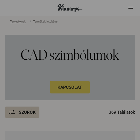
Tervezőknek
Termékek letöltése
?
?
CAD szimbólumok
KAPCSOLAT
SZÛRÕK
369 Találatok