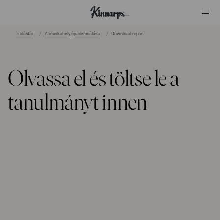
Tudástár
A munkahely újradefiniálása
Download report
?
?
Olvassa el és töltse le a
tanulmányt innen