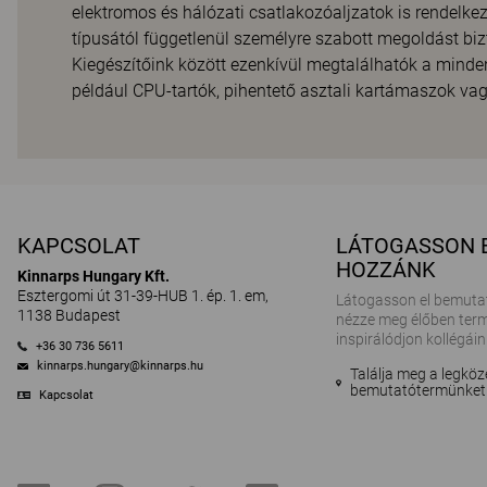
elektromos és hálózati csatlakozóaljzatok is rendelke
típusától függetlenül személyre szabott megoldást biz
Kiegészítőink között ezenkívül megtalálhatók a min
például CPU-tartók, pihentető asztali kartámaszok vagy
KAPCSOLAT
LÁTOGASSON 
HOZZÁNK
Kinnarps Hungary Kft.
Esztergomi út 31-39-HUB 1. ép. 1. em,
Látogasson el bemuta
1138 Budapest
nézze meg élőben term
inspirálódjon kollégáin
+36 30 736 5611
kinnarps.hungary@kinnarps.hu
Találja meg a legköz
bemutatótermünket
Kapcsolat