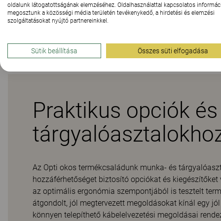
oldalunk látogatottságának elemzéséhez. Oldalhasználattal kapcsolatos informáci
megosztunk a közösségi média területén tevékenykedő, a hirdetési és elemzési
szolgáltatásokat nyújtó partnereinkkel.
Letöltések (
1
)
Sütik beállítása
Összes süti elfogadása
Praktikus opciók és
tárgyalóasztalokho
Az Opti okos termékcsaládunk munka- és tárgyalóaszt
hozzáférhetőséget biztosító opciókat és kiegészítőket
az optimális ergonómia szempontjából is tesztelt term
átgondolt, jól megtervezett megoldásokat kínál egy j
könnyen telepíthető kábelelvezetési megoldásai rende