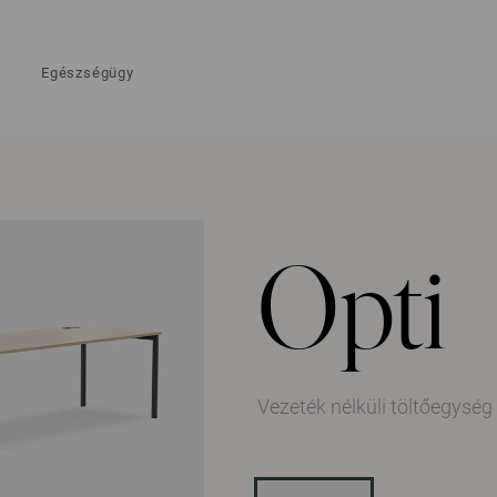
Egészségügy
Opti
Vezeték nélküli töltőegység