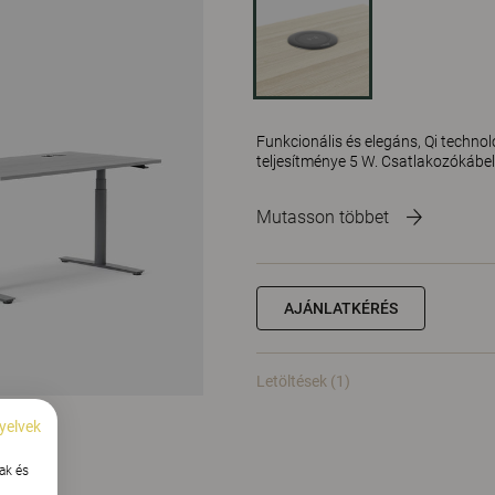
Funkcionális és elegáns, Qi technol
teljesítménye 5 W. Csatlakozókábelle
Mutasson többet
AJÁNLATKÉRÉS
Letöltések (1)
yelvek
ak és