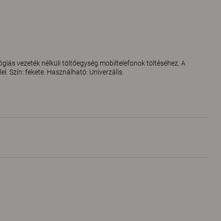
ógiás vezeték nélküli töltőegység mobiltelefonok töltéséhez. A
l. Szín: fekete. Használható: Univerzális.