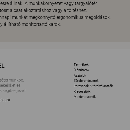
zésre állnak. A munkakörnyezet vagy tárgyalótér
tosít a csatlakoztatáshoz vagy a töltéshez.
dennapi munkát megkönnyítő ergonomikus megoldások,
 állítható monitortartó karok.
EL
Termékek
Ülőbútorok
Asztalok
tótermünkbe,
Tárolórendszerek
ékeinket és
Paravánok & térelválasztók
k segítségével!
Kiegészítők
Minden termék
elebbi