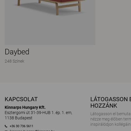
Daybed
248 Színek
KAPCSOLAT
LÁTOGASSON 
HOZZÁNK
Kinnarps Hungary Kft.
Esztergomi út 31-39-HUB 1. ép. 1. em,
Látogasson el bemuta
1138 Budapest
nézze meg élőben term
inspirálódjon kollégáin
+36 30 736 5611