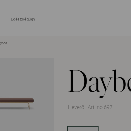
Egészségügy
ybed
Dayb
Heverő
|
Art. no 697