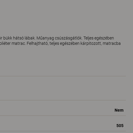
ör bükk hátsó lábak. Műanyag csúszásgátlók. Teljes egészében
iéter matrac. Felhajtható, teljes egészében kárpitozott, matracba
Nem
505