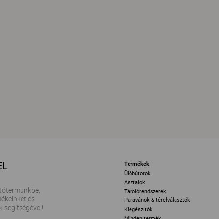
EL
Termékek
Ülőbútorok
Asztalok
tótermünkbe,
Tárolórendszerek
ékeinket és
Paravánok & térelválasztók
k segítségével!
Kiegészítők
Minden termék