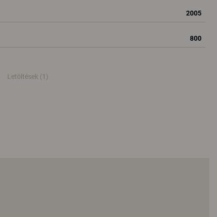
2005
800
Letöltések (1)