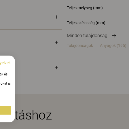
Teljes mélység (mm)
Teljes szélesség (mm)
Minden tulajdonság
Tulajdonságok
Anyagok
(195)
yelvek
ak és
ókat is
azításhoz