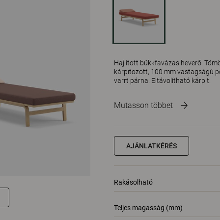
Hajlított bükkfavázas heverő. Töm
kárpitozott, 100 mm vastagságú pol
varrt párna. Eltávolítható kárpit.
Mutasson többet
AJÁNLATKÉRÉS
Rakásolható
Teljes magasság (mm)