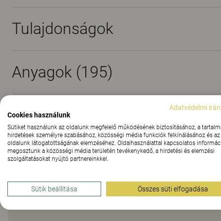
Tulajdonságok
Anyagok
(195)
Adatvédelmi irán
Letöltések (
1
)
Cookies használunk
Sütiket használunk az oldalunk megfelelő működésének biztosításához, a tartalm
hirdetések személyre szabásához, közösségi média funkciók felkínálásához és az
oldalunk látogatottságának elemzéséhez. Oldalhasználattal kapcsolatos informáci
megosztunk a közösségi média területén tevékenykedő, a hirdetési és elemzési
szolgáltatásokat nyújtó partnereinkkel.
Heverő a kellemes l
Sütik beállítása
Összes süti elfogadása