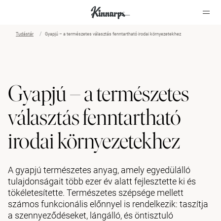
Tudástár
Gyapjú – a természetes választás fenntartható irodai környezetekhez
?
?
Gyapjú – a természetes
választás fenntartható
irodai környezetekhez
A gyapjú természetes anyag, amely egyedülálló
tulajdonságait több ezer év alatt fejlesztette ki és
tökéletesítette. Természetes szépsége mellett
számos funkcionális előnnyel is rendelkezik: taszítja
a szennyeződéseket, lángálló, és öntisztuló