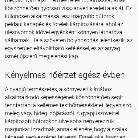
megőrzi formáját. Természetes rugalmasságának
köszönhetően gyorsan visszanyeri eredeti alakját. Ez
különösen alkalmassá teszi nagyobb bútorok,
például kanapék és fotelek kárpitozására, ahol az
ülésnyomok idővel egyébként könnyen láthatóvá
válhatnak. Ha a szöveten bolyhosodás jelentkezik, az
egyszerűen eltávolítható keféléssel, és az anyag
ismét újszerű megjelenést kap.
Kényelmes hőérzet egész évben
A gyapjú természetes, a környezeti klímához
alkalmazkodó képességének köszönhetően segít
fenntartani a kellemes testhőmérsékletet, legyen szó
meleg vagy hideg időjárásról. A gyapjúszövettel
kárpitozott bútorokon ülve soha nem érezzük
magunkat izzadtnak, annak ellenére, hogy a szálak
képesek nedvességet felvenni. Ennek oka, hogy az