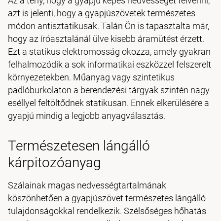
Az a tény, hogy a gyapjú képes nedvességet felvenni,
azt is jelenti, hogy a gyapjúszövetek természetes
módon antisztatikusak. Talán Ön is tapasztalta már,
hogy az íróasztalánál ülve kisebb áramütést érzett.
Ezt a statikus elektromosság okozza, amely gyakran
felhalmozódik a sok informatikai eszközzel felszerelt
környezetekben. Műanyag vagy szintetikus
padlóburkolaton a berendezési tárgyak szintén nagy
eséllyel feltöltődnek statikusan. Ennek elkerülésére a
gyapjú mindig a legjobb anyagválasztás.
Természetesen lángálló
kárpitozóanyag
Szálainak magas nedvességtartalmának
köszönhetően a gyapjúszövet természetes lángálló
tulajdonságokkal rendelkezik. Szélsőséges hőhatás