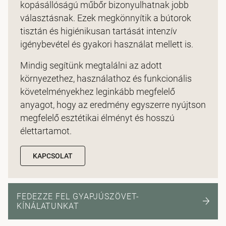
kopásállóságú műbőr bizonyulhatnak jobb
választásnak. Ezek megkönnyítik a bútorok
tisztán és higiénikusan tartását intenzív
igénybevétel és gyakori használat mellett is.
Mindig segítünk megtalálni az adott
környezethez, használathoz és funkcionális
követelményekhez leginkább megfelelő
anyagot, hogy az eredmény egyszerre nyújtson
megfelelő esztétikai élményt és hosszú
élettartamot.
KAPCSOLAT
FEDEZZE FEL GYAPJÚSZÖVET-
KÍNÁLATUNKAT