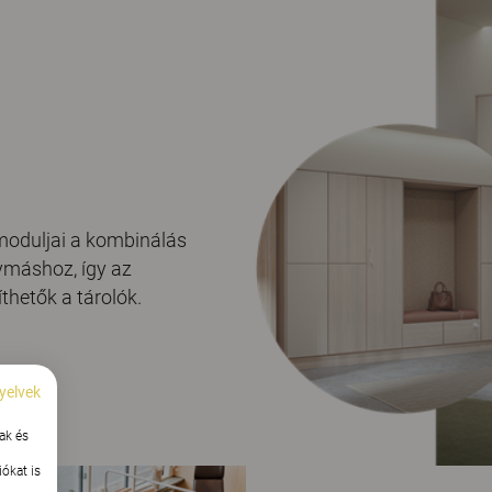
moduljai a kombinálás
ymáshoz, így az
thetők a tárolók.
yelvek
ak és
ókat is