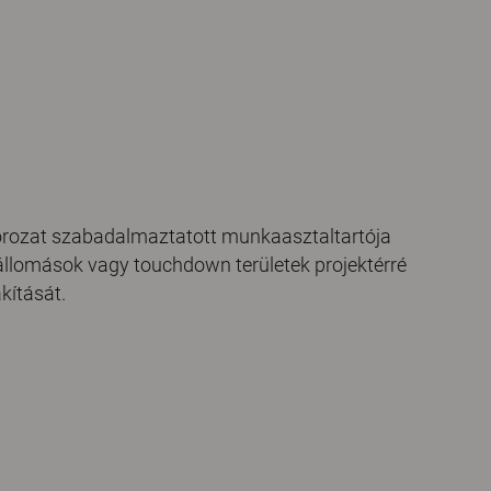
sorozat szabadalmaztatott munkaasztaltartója
llomások vagy touchdown területek projektérré
kítását.