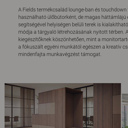
A Fields termékcsalád lounge-ban és touchdown 
használható ülőbútorként, de magas háttámlájú
segítségével helyiségen belüli terek is kialakítha
módja a tárgyaló létrehozásának nyitott térben. 
kiegészítőknek köszönhetően, mint a monitortartó
a fókuszált egyéni munkától egészen a kreatív 
mindenfajta munkavégzést támogat.