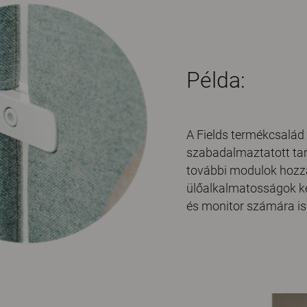
Példa:
A Fields termékcsalád
szabadalmaztatott tart
további modulok hozz
ülőalkalmatosságok ké
és monitor számára is h