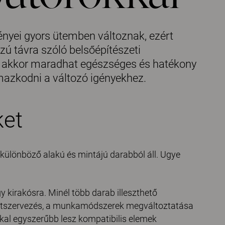
ényei gyors ütemben változnak, ezért
ú távra szóló belsőépítészeti
k akkor maradhat egészséges és hatékony
azkodni a változó igényekhez.
ket
 különböző alakú és mintájú darabból áll. Ugye
gy kirakósra. Minél több darab illeszthető
 átszervezés, a munkamódszerek megváltoztatása
okkal egyszerűbb lesz kompatibilis elemek