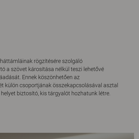
 háttámláinak rögzítésére szolgáló
ó a szövet károsítása nélkül teszi lehetővé
áadását. Ennek köszönhetően az
t külön csoportjának összekapcsolásával asztal
elyet biztosító, kis tárgyalót hozhatunk létre.