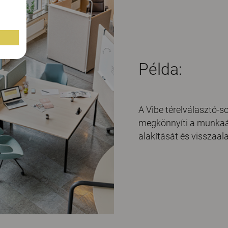
Példa:
A Vibe térelválasztó-
megkönnyíti a munkaá
alakítását és visszaala