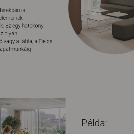
terekben is
 elemeinek
tók. Ez egy hatékony
Az olyan
 vagy a tábla, a Fields
csapatmunkáig
Példa: