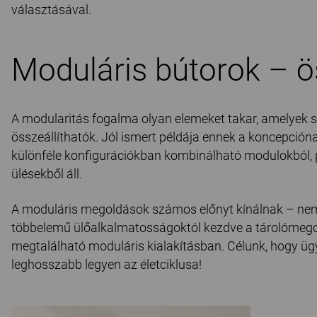
választásával.
Moduláris bútorok – ö
A modularitás fogalma olyan elemeket takar, amelyek
összeállíthatók. Jól ismert példája ennek a koncepción
különféle konfigurációkban kombinálható modulokból, 
ülésekből áll.
A moduláris megoldások számos előnyt kínálnak – nem
többelemű ülőalkalmatosságoktól kezdve a tárolómego
megtalálható moduláris kialakításban. Célunk, hogy üg
leghosszabb legyen az életciklusa!