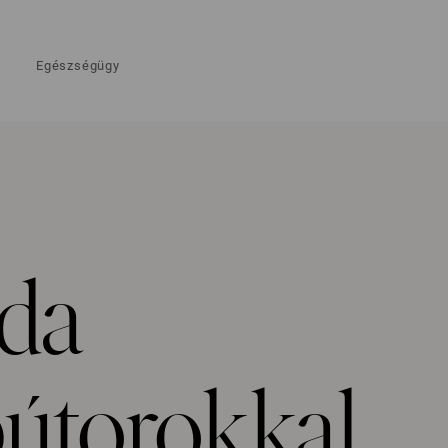
Egészségügy
oda
bútorokkal