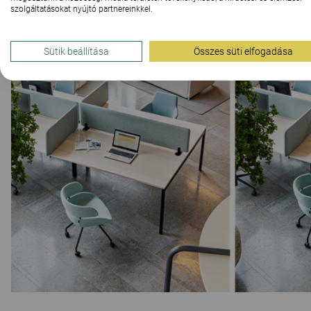
szolgáltatásokat nyújtó partnereinkkel.
Sütik beállítása
Összes süti elfogadása