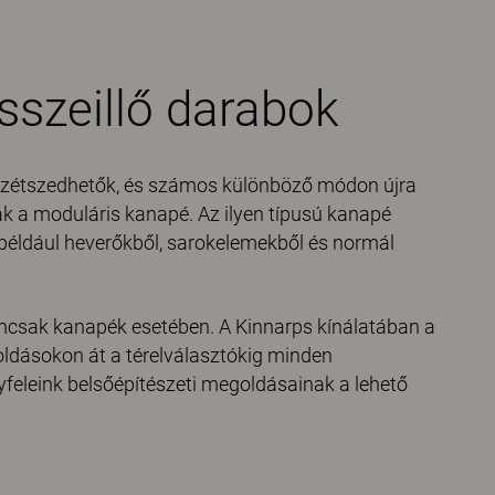
sszeillő darabok
 szétszedhetők, és számos különböző módon újra
ak a moduláris kanapé. Az ilyen típusú kanapé
például heverőkből, sarokelemekből és normál
csak kanapék esetében. A Kinnarps kínálatában a
ldásokon át a térelválasztókig minden
yfeleink belsőépítészeti megoldásainak a lehető