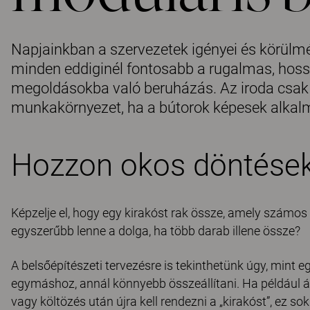
Napjainkban a szervezetek igényei és körülm
minden eddiginél fontosabb a rugalmas, hossz
megoldásokba való beruházás. Az iroda csa
munkakörnyezet, ha a bútorok képesek alkalm
Hozzon okos döntése
Képzelje el, hogy egy kirakóst rak össze, amely számos
egyszerűbb lenne a dolga, ha több darab illene össze?
A belsőépítészeti tervezésre is tekinthetünk úgy, mint e
egymáshoz, annál könnyebb összeállítani. Ha például
vagy költözés után újra kell rendezni a „kirakóst”, ez s