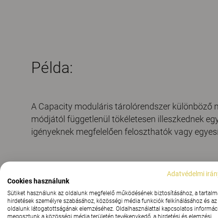
Példa:
A Capacity moduláris tárolórendszer különböző 
módjától függetlenül tökéletesen illeszkednek eg
igényeknek megfelelően feloszthatók vagy egyesí
Adatvédelmi irán
Cookies használunk
Sütiket használunk az oldalunk megfelelő működésének biztosításához, a tartalm
hirdetések személyre szabásához, közösségi média funkciók felkínálásához és az
oldalunk látogatottságának elemzéséhez. Oldalhasználattal kapcsolatos informáci
megosztunk a közösségi média területén tevékenykedő, a hirdetési és elemzési