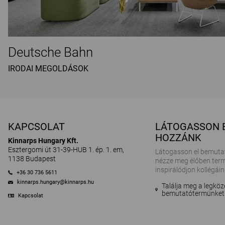
Deutsche Bahn
IRODAI MEGOLDÁSOK
KAPCSOLAT
LÁTOGASSON 
HOZZÁNK
Kinnarps Hungary Kft.
Esztergomi út 31-39-HUB 1. ép. 1. em,
Látogasson el bemuta
1138 Budapest
nézze meg élőben term
inspirálódjon kollégáin
+36 30 736 5611
kinnarps.hungary@kinnarps.hu
Találja meg a legköz
bemutatótermünket
Kapcsolat