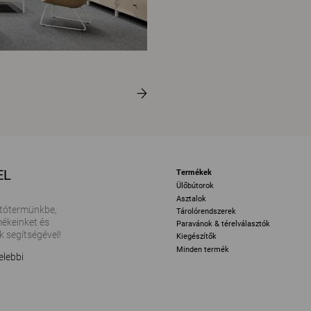
EL
Termékek
Ülőbútorok
Asztalok
tótermünkbe,
Tárolórendszerek
ékeinket és
Paravánok & térelválasztók
k segítségével!
Kiegészítők
Minden termék
elebbi