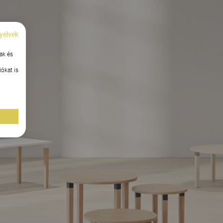
yelvek
ak és
ókat is