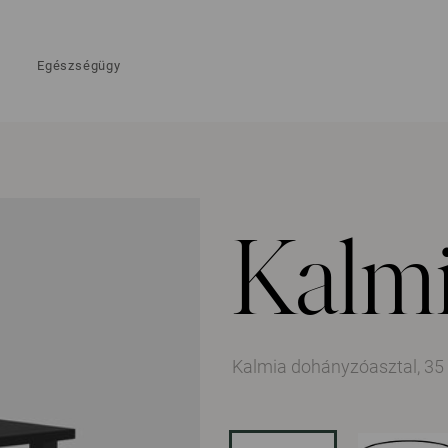
Egészségügy
Kalm
Kalmia dohányzóasztal, 35