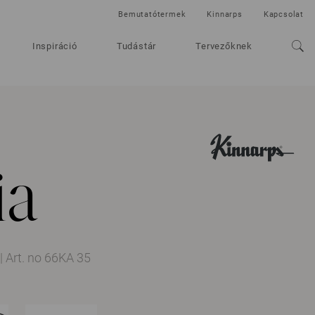
Bemutatótermek
Kinnarps
Kapcsolat
Inspiráció
Tudástár
Tervezőknek
ia
|
Art. no 66KA 35