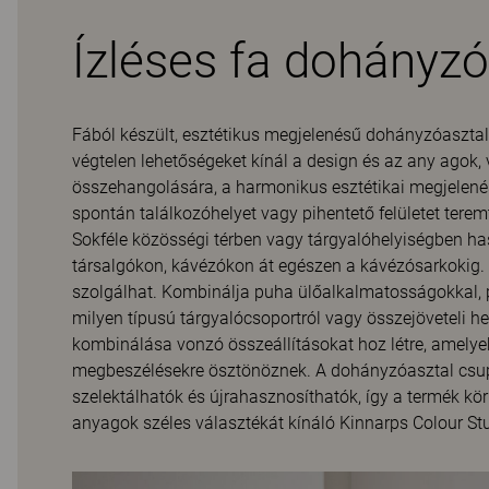
Ízléses fa dohányzó
Fából készült, esztétikus megjelenésű dohányzóasztal.
végtelen lehetőségeket kínál a design és az any agok,
összehangolására, a harmonikus esztétikai megjelené
spontán találkozóhelyet vagy pihentető felületet terem
Sokféle közösségi térben vagy tárgyalóhelyiségben has
társalgókon, kávézókon át egészen a kávézósarkokig. 
szolgálhat. Kombinálja puha ülőalkalmatosságokkal, p
milyen típusú tárgyalócsoportról vagy összejöveteli h
kombinálása vonzó összeállításokat hoz létre, amelyek
megbeszélésekre ösztönöznek. A dohányzóasztal csupá
szelektálhatók és újrahasznosíthatók, így a termék k
anyagok széles választékát kínáló Kinnarps Colour Stud