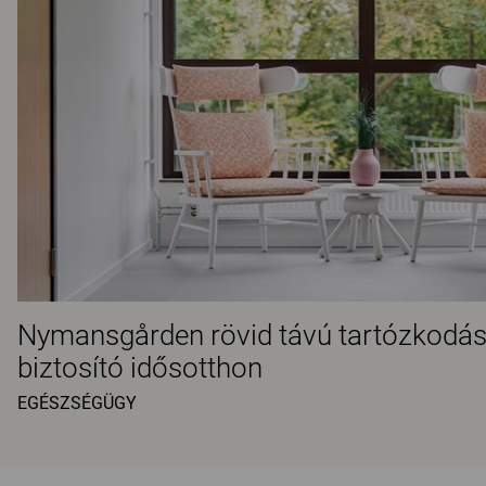
Nymansgården rövid távú tartózkodási
biztosító idősotthon
EGÉSZSÉGÜGY