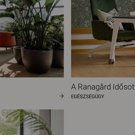
A Ranagård Idősot
EGÉSZSÉGÜGY