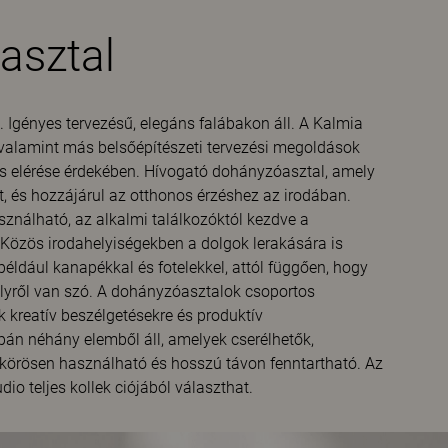
asztal
 Igényes tervezésű, elegáns falábakon áll. A Kalmia
 valamint más belsőépítészeti tervezési megoldások
s elérése érdekében. Hívogató dohányzóasztal, amely
t, és hozzájárul az otthonos érzéshez az irodában.
ználható, az alkalmi találkozóktól kezdve a
Közös irodahelyiségekben a dolgok lerakására is
éldául kanapékkal és fotelekkel, attól függően, hogy
elyről van szó. A dohányzóasztalok csoportos
 kreatív beszélgetésekre és produktív
n néhány elemből áll, amelyek cserélhetők,
örkörösen használható és hosszú távon fenntartható. Az
io teljes kollek ciójából választhat.