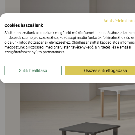
Adatvédelmi irán
Cookies használunk
Sütiket használunk az oldalunk megfelelő működésének biztosításához, a tartalm
hirdetések személyre szabásához, közösségi média funkciók felkínálásához és az
oldalunk látogatottságának elemzéséhez. Oldalhasználattal kapcsolatos informáci
megosztunk a közösségi média területén tevékenykedő, a hirdetési és elemzési
szolgáltatásokat nyújtó partnereinkkel.
Sütik beállítása
Összes süti elfogadása