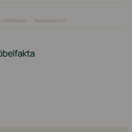
Letöltések (6)
Tanúsítványok (
3
)