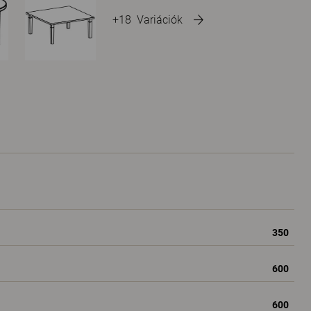
+18
Variációk
350
600
600