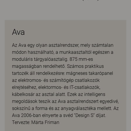
Ava
Az Ava egy olyan asztalrendszer, mely számtalan
módon használható, a munkaasztaltól egészen a
moduláris tárgyalóasztalig. 875 mm-es
magasságban rendelhető. Számos praktikus
tartozék áll rendelkezésre: mágneses takarópanel
az elektromos- és számítógép csatlakozók
elrejtéséhez, elektormos- és IT-csatlakozók,
kábelkosár az asztal alatt. Ezek az intelligens
megoldások teszik az Ava asztalrendszert egyedivé,
sokszínű a forma és az anyagválasztéka mellett. Az
Ava 2006-ban elnyerte a svéd “Design S” díjat.
Tervezte: Märta Friman