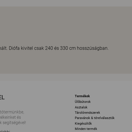
minált. Diófa kivitel csak 240 és 330 cm hosszúságban.
EL
Termékek
Ülőbútorok
Asztalok
tótermünkbe,
Tárolórendszerek
ékeinket és
Paravánok & térelválasztók
k segítségével!
Kiegészítők
Minden termék