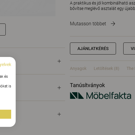
A praktikus és jól kombinálható asz
bővítse meglévő asztalát egy újabb 
Mutasson többet
AJÁNLATKÉRÉS
V
yelvek
Anyagok
Letöltések (8)
The 
ak és
Tanúsítványok
ókat is