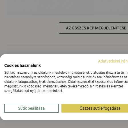
AZ ÖSSZES KÉP MEGJELENÍTÉSE
Anyagok
Adatvédelmi irán
Cookies használunk
Sütiket használunk az oldalunk megfelelő működésének biztosításához, a tartalm
hirdetések személyre szabásához, közösségi média funkciók felkínálásához és az
Letöltések (
8
)
oldalunk látogatottságának elemzéséhez. Oldalhasználattal kapcsolatos informáci
megosztunk a közösségi média területén tevékenykedő, a hirdetési és elemzési
szolgáltatásokat nyújtó partnereinkkel.
The Better Effect Index (2,02)
Sütik beállítása
Összes süti elfogadása