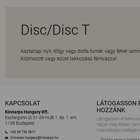
Disc/Disc T
Asztallap: nyír, tölgy vagy diófa furnér, vagy fehér la
Krómozott vagy ezüst lakkozású fémvázzal.
KAPCSOLAT
LÁTOGASSON 
HOZZÁNK
Kinnarps Hungary Kft.
Esztergomi út 31-39-HUB 1. ép. 1. em,
Látogasson el bemuta
1138 Budapest
nézze meg élőben term
inspirálódjon kollégáin
+36 30 736 5611
kinnarps.hungary@kinnarps.hu