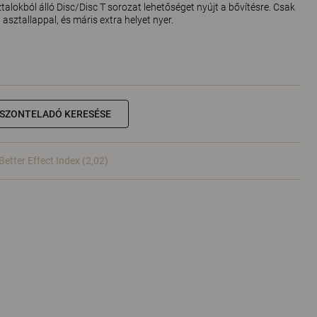
talokból álló Disc/Disc T sorozat lehetőséget nyújt a bővítésre. Csak
asztallappal, és máris extra helyet nyer.
ISZONTELADÓ KERESÉSE
Better Effect Index (2,02)