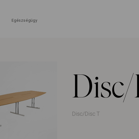
Egészségügy
Disc/
Disc/Disc T