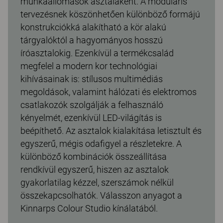
munkaállomások asztalaként. A moduláris
tervezésnek köszönhetően különböző formájú
konstrukciókká alakítható a kör alakú
tárgyalóktól a hagyományos hosszú
íróasztalokig. Ezenkívül a termékcsalád
megfelel a modern kor technológiai
kihívásainak is: stílusos multimédiás
megoldások, valamint hálózati és elektromos
csatlakozók szolgálják a felhasználó
kényelmét, ezenkívül LED-világítás is
beépíthető. Az asztalok kialakítása letisztult és
egyszerű, mégis odafigyel a részletekre. A
különböző kombinációk összeállítása
rendkívül egyszerű, hiszen az asztalok
gyakorlatilag kézzel, szerszámok nélkül
összekapcsolhatók. Válasszon anyagot a
Kinnarps Colour Studio kínálatából.