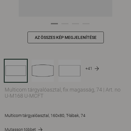
AZ ÖSSZES KÉP MEGJELENÍTÉSE
+41
Multicom tárgyalóasztal, fix magasság, 74
|
Art. no
U-M168 U-MCFT
Multicom tárgyalóasztal, 160x80, T-lábak, 74
Mutasson többet