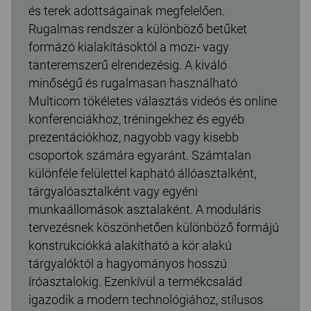
és terek adottságainak megfelelően.
Rugalmas rendszer a különböző betűket
formázó kialakításoktól a mozi- vagy
tanteremszerű elrendezésig. A kiváló
minőségű és rugalmasan használható
Multicom tökéletes választás videós és online
konferenciákhoz, tréningekhez és egyéb
prezentációkhoz, nagyobb vagy kisebb
csoportok számára egyaránt. Számtalan
különféle felülettel kapható állóasztalként,
tárgyalóasztalként vagy egyéni
munkaállomások asztalaként. A moduláris
tervezésnek köszönhetően különböző formájú
konstrukciókká alakítható a kör alakú
tárgyalóktól a hagyományos hosszú
íróasztalokig. Ezenkívül a termékcsalád
igazodik a modern technológiához, stílusos