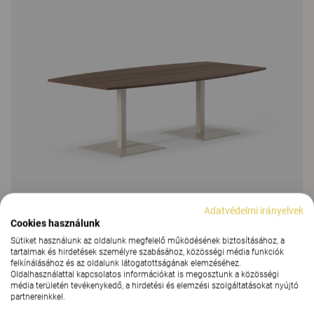
Adatvédelmi irányelvek
Cookies használunk
Sütiket használunk az oldalunk megfelelő működésének biztosításához, a
tartalmak és hirdetések személyre szabásához, közösségi média funkciók
felkínálásához és az oldalunk látogatottságának elemzéséhez.
Oldalhasználattal kapcsolatos információkat is megosztunk a közösségi
Multicom tárgyalóasztal, négyzet
média területén tevékenykedő, a hirdetési és elemzési szolgáltatásokat nyújtó
keresztmetszetű pillér, 74
partnereinkkel.