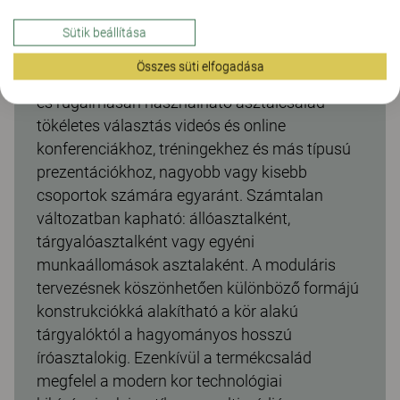
A Multicom tárgyalóasztalok a megbeszélések
minden elképzelhető követelményének
Sütik beállítása
megfelelnek és minden kommunikációs
Összes süti elfogadása
szükségletet kielégítenek. A kiváló minőségű
és rugalmasan használható asztalcsalád
tökéletes választás videós és online
konferenciákhoz, tréningekhez és más típusú
prezentációkhoz, nagyobb vagy kisebb
csoportok számára egyaránt. Számtalan
változatban kapható: állóasztalként,
tárgyalóasztalként vagy egyéni
munkaállomások asztalaként. A moduláris
tervezésnek köszönhetően különböző formájú
konstrukciókká alakítható a kör alakú
tárgyalóktól a hagyományos hosszú
íróasztalokig. Ezenkívül a termékcsalád
megfelel a modern kor technológiai