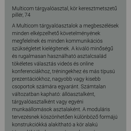
Multicom tárgyalóasztal, kör keresztmetszetű
pillér, 74
A Multicom tárgyalóasztalok a megbeszélések
minden elképzelhető követelményének
megfelelnek és minden kommunikációs
szükségletet kielégítenek. A kiváló minőségű
és rugalmasan használható asztalcsalád
tökéletes választás videós és online
konferenciákhoz, tréningekhez és más típusú
prezentációkhoz, nagyobb vagy kisebb
csoportok számára egyaránt. Számtalan
változatban kapható: állóasztalként,
tárgyalóasztalként vagy egyéni
munkaállomások asztalaként. A moduláris
tervezésnek köszönhetően különböző formájú
konstrukciókká alakítható a kör alakú