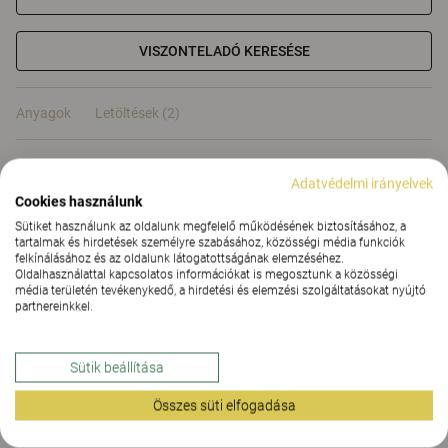
VISZONTELADÓ KERESÉSE
Anyagok
Letöltések (2)
Tanúsítványok
Adatvédelmi irányelvek
Cookies használunk
Sütiket használunk az oldalunk megfelelő működésének biztosításához, a
tartalmak és hirdetések személyre szabásához, közösségi média funkciók
felkínálásához és az oldalunk látogatottságának elemzéséhez.
Oldalhasználattal kapcsolatos információkat is megosztunk a közösségi
Anyagok
média területén tevékenykedő, a hirdetési és elemzési szolgáltatásokat nyújtó
partnereinkkel.
Letöltések (
2
)
Sütik beállítása
Összes süti elfogadása