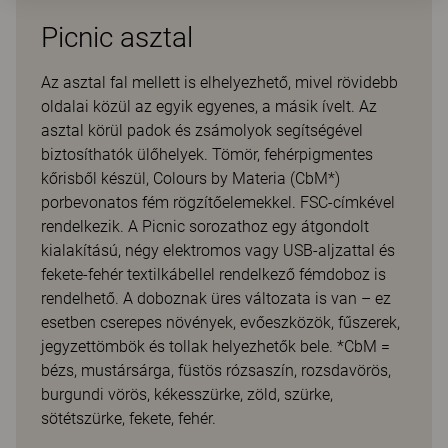
Picnic asztal
Az asztal fal mellett is elhelyezhető, mivel rövidebb
oldalai közül az egyik egyenes, a másik ívelt. Az
asztal körül padok és zsámolyok segítségével
biztosíthatók ülőhelyek. Tömör, fehérpigmentes
kőrisből készül, Colours by Materia (CbM*)
porbevonatos fém rögzítőelemekkel. FSC-címkével
rendelkezik. A Picnic sorozathoz egy átgondolt
kialakítású, négy elektromos vagy USB-aljzattal és
fekete-fehér textilkábellel rendelkező fémdoboz is
rendelhető. A doboznak üres változata is van – ez
esetben cserepes növények, evőeszközök, fűszerek,
jegyzettömbök és tollak helyezhetők bele. *CbM =
bézs, mustársárga, füstös rózsaszín, rozsdavörös,
burgundi vörös, kékesszürke, zöld, szürke,
sötétszürke, fekete, fehér.