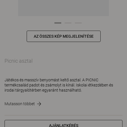
AZ ÖSSZES KÉP MEGJELENÍTÉSE
Picnic asztal
Játékos és masszív benyomást keltő asztal. A PICNIC
termékcsalád padot és zsámolyt is kínál. Iskolai étkezdében és
irodai tárgyalótérben egyaránt használható.
Mutasson többet
AJÁNLATKÉRÉS