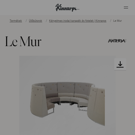
Termékek
Ülőbútorok
Kényelmes irodai kanapék és fotelek | Kinnarps
Le Mur
?
?
Le Mur