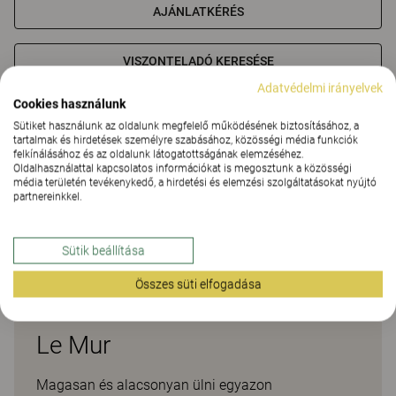
AJÁNLATKÉRÉS
VISZONTELADÓ KERESÉSE
Adatvédelmi irányelvek
Cookies használunk
Anyagok
Letöltések (5)
Sütiket használunk az oldalunk megfelelő működésének biztosításához, a
tartalmak és hirdetések személyre szabásához, közösségi média funkciók
felkínálásához és az oldalunk látogatottságának elemzéséhez.
Anyagok
Oldalhasználattal kapcsolatos információkat is megosztunk a közösségi
média területén tevékenykedő, a hirdetési és elemzési szolgáltatásokat nyújtó
partnereinkkel.
Letöltések (
5
)
Sütik beállítása
Összes süti elfogadása
Le Mur
Magasan és alacsonyan ülni egyazon