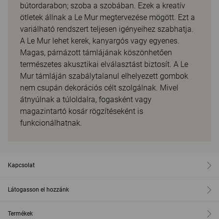
bútordarabon; szoba a szobában. Ezek a kreatív
ötletek állnak a Le Mur megtervezése mögött. Ezt a
variálható rendszert teljesen igényeihez szabhatja.
A Le Mur lehet kerek, kanyargós vagy egyenes.
Magas, párnázott támlájának köszönhetően
természetes akusztikai elválasztást biztosít. A Le
Mur támláján szabálytalanul elhelyezett gombok
nem csupán dekorációs célt szolgálnak. Mivel
átnyúlnak a túloldalra, fogasként vagy
magazintartó kosár rögzítéseként is
funkcionálhatnak.
Kapcsolat
Látogasson el hozzánk
Termékek