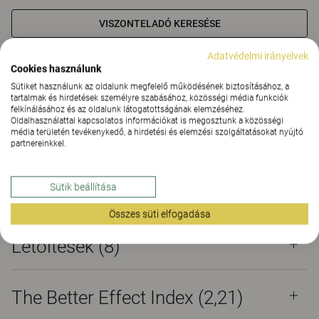
VISZONTELADÓ KERESÉSE
Adatvédelmi irányelvek
Anyagok
Letöltések (8)
The Better Effect Index (2,21)
Cookies használunk
Sütiket használunk az oldalunk megfelelő működésének biztosításához, a
tartalmak és hirdetések személyre szabásához, közösségi média funkciók
Tanúsítványok
felkínálásához és az oldalunk látogatottságának elemzéséhez.
Oldalhasználattal kapcsolatos információkat is megosztunk a közösségi
média területén tevékenykedő, a hirdetési és elemzési szolgáltatásokat nyújtó
partnereinkkel.
Sütik beállítása
Anyagok
Összes süti elfogadása
Letöltések (
8
)
The Better Effect Index (2,21)