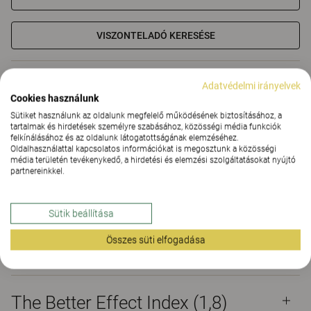
VISZONTELADÓ KERESÉSE
Anyagok
Letöltések (4)
The Better Effect Index (1,8)
Adatvédelmi irányelvek
Cookies használunk
Tanúsítványok
Sütiket használunk az oldalunk megfelelő működésének biztosításához, a
tartalmak és hirdetések személyre szabásához, közösségi média funkciók
felkínálásához és az oldalunk látogatottságának elemzéséhez.
Oldalhasználattal kapcsolatos információkat is megosztunk a közösségi
média területén tevékenykedő, a hirdetési és elemzési szolgáltatásokat nyújtó
partnereinkkel.
Anyagok
Sütik beállítása
Összes süti elfogadása
Letöltések (
4
)
The Better Effect Index (1,8)