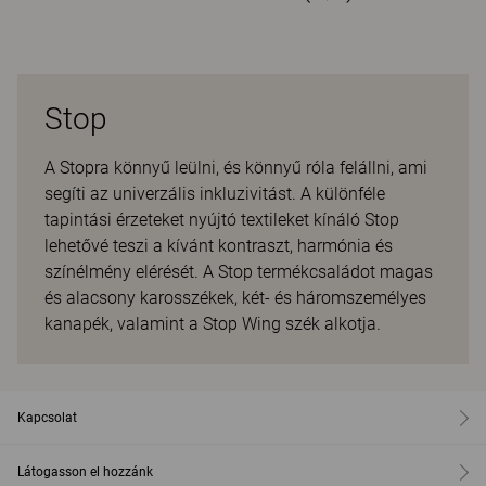
Stop
A Stopra könnyű leülni, és könnyű róla felállni, ami
segíti az univerzális inkluzivitást. A különféle
tapintási érzeteket nyújtó textileket kínáló Stop
lehetővé teszi a kívánt kontraszt, harmónia és
színélmény elérését. A Stop termékcsaládot magas
és alacsony karosszékek, két- és háromszemélyes
kanapék, valamint a Stop Wing szék alkotja.
Kapcsolat
Látogasson el hozzánk